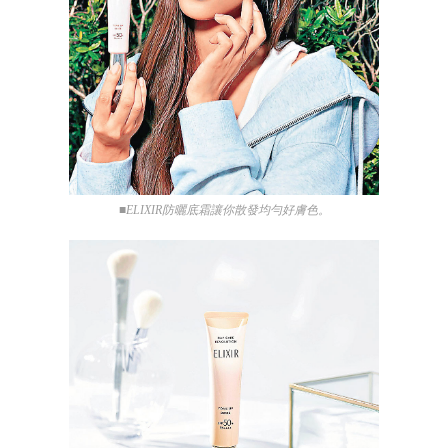
■ELIXIR防曬底霜讓你散發均勻好膚色。