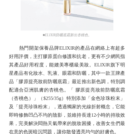
■ELIXIR防曬底霜新出杏桃色。
熱門開架保養品牌ELIXIR的產品在網絡上有超多
好用評價，主打膠原蛋白修護和抗老，更有不少網民指
其產品好用程度，能媲美專櫃級美妝。ELIXIR旗下明
星產品有化妝水、乳液、眼霜和防曬，其中一款王牌產
品「膠原提亮妝前防曬底霜」最近推出新色調，特別調
配適合亞洲肌膚的杏桃色。「 膠原提亮妝前防曬底霜
（杏桃色）」（$255/35g）特別添加「金色珍珠粉末」
及「提亮珍珠粉末」，透過獨家的光線折射概念，它能
即時修飾凹凸不均的陰影，並維持長達12小時的持妝效
果，完美解決悶熱天氣帶來的脫妝困擾，改善女生們最
在意的色斑暗沉問題，讓你散發透亮均勻的好膚色。