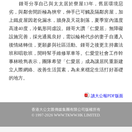
鍾哥分享自己與太太居於寮屋13年，舊居環境惡
劣，與鄰舍間距極為狹窄，伸手已可觸及隔鄰房屋，加
上鐵皮屋因老化漏水，牆身及天花剝落，夏季室內溫度
高達40度，冷氣形同虛設。鍾哥大讚「仁愛居」無障礙
設施完善，採光通風良好，需以輪椅代步的妻子自遷入
後情緒轉佳，更願參與社區活動。鍾哥之後更主持書法
班和唱歌班，閒時幫手維修單車等。仁愛堂社會工作幹
事林曉雋表示，團隊希望「仁愛居」成為讓居民重新建
立人際網絡、改善生活質素，為未來穩定生活打好基礎
的地方。
讀大公報PDF版面
香港大公文匯傳媒集團有限公司版權所有
© 1997-2026 WWW.TKWW.HK LIMITED.