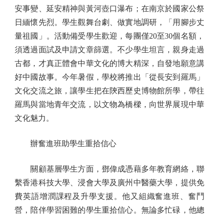
安事變、延安精神與黃河壺口瀑布；在南京於國家公祭
日緬懷先烈。學生觀舞台劇、做實地調研，「用腳步丈
量祖國」。活動備受學生歡迎，每團僅20至30個名額，
須透過面試及申請文章篩選。不少學生坦言，親身走過
古都，才真正體會中華文化的博大精深，自發地願意講
好中國故事。今年暑假，學校將推出「從長安到羅馬」
文化交流之旅，讓學生把在陝西歷史博物館所學，帶往
羅馬與當地青年交流，以文物為橋樑，向世界展現中華
文化魅力。
辦奮進班助學生重拾信心
關顧基層學生方面，鄧偉成憑藉多年教育網絡，聯
繫香港科技大學、浸會大學及廣州中醫藥大學，提供免
費英語增潤課程及升學支援。他又組織奮進班、奮鬥
營，陪伴學習困難的學生重拾信心。無論多忙碌，他總