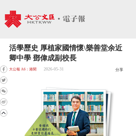
活學歷史 厚植家國情懷\樂善堂余近
卿中學 鄧偉成副校長
2026-05-31
大公報 A6：港聞
分享