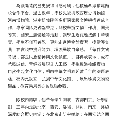
為讓遙遠的歷史變得可感可觸，他積極牽線搭建館
校合作平台。過去數年，學校先後與陝西歷史博物館、
河南博物院、湖南博物院等多所國家級文博機構達成合
作。專家團隊更親臨香港，到校舉辦文物工作坊、國寶
導賞、國安主題體驗等活動，讓學生近距離接觸中華瑰
寶。學生不僅可參觀，更能走進博物館實習，擔當導賞
員，在實踐中提升能力、增強民族自豪感。「每件文物
背後，都是民族精神與文化價值。」鄧偉成表示，虎符
承載誠信、青銅器展現先人工藝，學生透過接觸實物，
自然生起文化自信，明白中華文明綿延數千年的深厚底
蘊。校內更設立「弘揚中華文化館」，展出珍貴文物複
製品，教育局局長亦曾親臨參觀。
除校內體驗，他帶領學生開展「古都四京」研學計
劃，三年內走訪北京、西安、洛陽、開封、南京。路線
深度結合歷史內涵：在北京走訪中軸線；在西安結合西