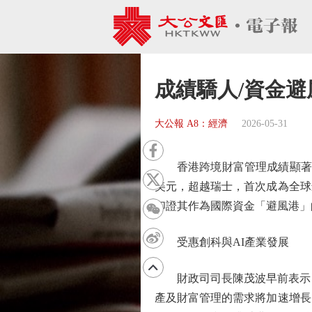
成績驕人/資金避
大公報 A8：經濟
2026-05-31
香港跨境財富管理成績顯著。波
美元，超越瑞士，首次成為全球
印證其作為國際資金「避風港」
受惠創科與AI產業發展
財政司司長陳茂波早前表示，
產及財富管理的需求將加速增長