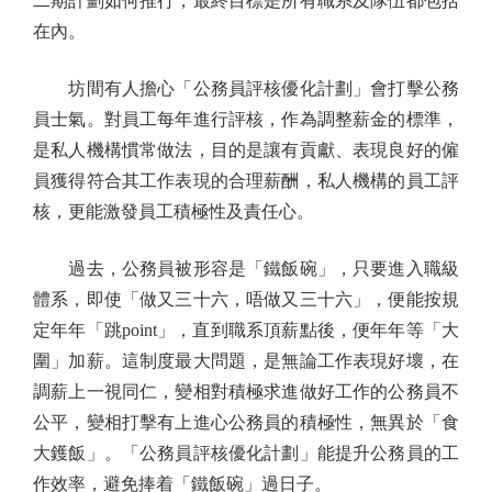
二期計劃如何推行，最終目標是所有職系及隊伍都包括
在內。
坊間有人擔心「公務員評核優化計劃」會打擊公務
員士氣。對員工每年進行評核，作為調整薪金的標準，
是私人機構慣常做法，目的是讓有貢獻、表現良好的僱
員獲得符合其工作表現的合理薪酬，私人機構的員工評
核，更能激發員工積極性及責任心。
過去，公務員被形容是「鐵飯碗」，只要進入職級
體系，即使「做又三十六，唔做又三十六」，便能按規
定年年「跳point」，直到職系頂薪點後，便年年等「大
圍」加薪。這制度最大問題，是無論工作表現好壞，在
調薪上一視同仁，變相對積極求進做好工作的公務員不
公平，變相打擊有上進心公務員的積極性，無異於「食
大鑊飯」。「公務員評核優化計劃」能提升公務員的工
作效率，避免捧着「鐵飯碗」過日子。