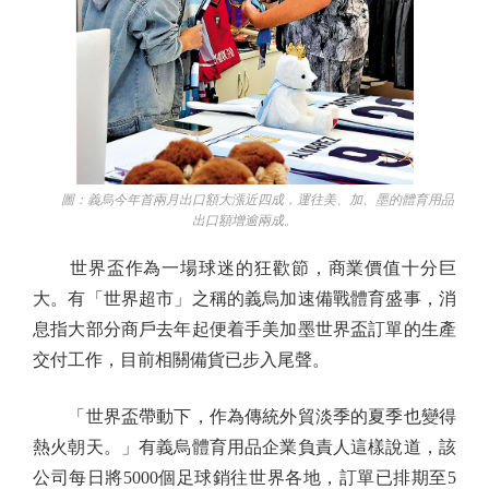
圖：義烏今年首兩月出口額大漲近四成，運往美、加、墨的體育用品
出口額增逾兩成。
世界盃作為一場球迷的狂歡節，商業價值十分巨
大。有「世界超市」之稱的義烏加速備戰體育盛事，消
息指大部分商戶去年起便着手美加墨世界盃訂單的生產
交付工作，目前相關備貨已步入尾聲。
「世界盃帶動下，作為傳統外貿淡季的夏季也變得
熱火朝天。」有義烏體育用品企業負責人這樣說道，該
公司每日將5000個足球銷往世界各地，訂單已排期至5