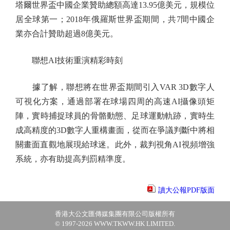
塔爾世界盃中國企業贊助總額高達13.95億美元，規模位
居全球第一；2018年俄羅斯世界盃期間，共7間中國企
業亦合計贊助超過8億美元。
聯想AI技術重演精彩時刻
據了解，聯想將在世界盃期間引入VAR 3D數字人
可視化方案，通過部署在球場四周的高速AI攝像頭矩
陣，實時捕捉球員的骨骼動態、足球運動軌跡，實時生
成高精度的3D數字人重構畫面，從而在爭議判斷中將相
關畫面直觀地展現給球迷。此外，裁判視角AI視頻增強
系統，亦有助提高判罰精準度。
讀大公報PDF版面
香港大公文匯傳媒集團有限公司版權所有
© 1997-2026 WWW.TKWW.HK LIMITED.