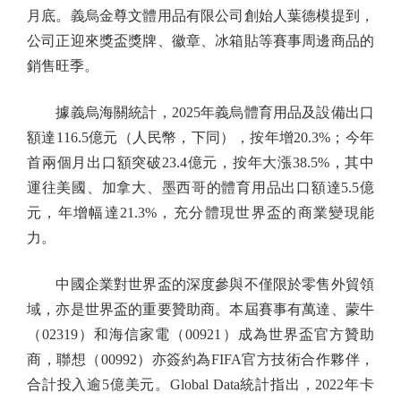
月底。義烏金尊文體用品有限公司創始人葉德模提到，
公司正迎來獎盃獎牌、徽章、冰箱貼等賽事周邊商品的
銷售旺季。
據義烏海關統計，2025年義烏體育用品及設備出口
額達116.5億元（人民幣，下同），按年增20.3%；今年
首兩個月出口額突破23.4億元，按年大漲38.5%，其中
運往美國、加拿大、墨西哥的體育用品出口額達5.5億
元，年增幅達21.3%，充分體現世界盃的商業變現能
力。
中國企業對世界盃的深度參與不僅限於零售外貿領
域，亦是世界盃的重要贊助商。本屆賽事有萬達、蒙牛
（02319）和海信家電（00921）成為世界盃官方贊助
商，聯想（00992）亦簽約為FIFA官方技術合作夥伴，
合計投入逾5億美元。Global Data統計指出，2022年卡