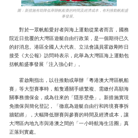
圖：新措施有助降低舉辦帆船賽的時間及經濟成本，有利推動帆船盛
事發展。
對於一眾帆船愛好者與海上運動從業者而言，國務
院近日批覆的大灣區遊艇自由行政策，是一個期待已久
的好消息。港區全國人大代表、立法會議員霍啟剛昨日
接受《大公報》訪問時表示，此舉為大灣區海上運動包
括帆船盛事發展「注入強心針」。
霍啟剛指出，以往推動或舉辦「粵港澳大灣區帆船
賽」等大型賽事時，船隻通關手續繁複、需繳付高額海
關事務擔保金，成為往來的「隱形壁壘」。新措施實現
免擔保與簡化登記，「徹底為遊艇自由行和跨境賽事拆
牆鬆綁」，大幅降低辦賽與參賽的時間及經濟成本，讓
大灣區內地九市與港澳之間的「一小時航海生活圈」真
正落到實處。