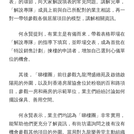
表」的環節，向大家解說填表的常見問題。講解完畢，
「解說專隊」成員上前與自己所配對的業主相認，再一
對一帶領參觀各個居屋項目的模型，講解相關資訊。
何永賢提到，有業主是有備而來，帶着表格即場在
「解說專隊」的指導下填寫，並即場交表，成為首批在
「特設銷售計劃」揀樓的申請者，增加自己選到心儀單
位的機會。
其後，「睇樓團」前往參觀九龍灣盛緻苑及啟德啟
陽苑的外圍，以及到香港房屋協會位於粉嶺的百和路項
目，參觀一房和兩房的示範單位，業主們紛紛討論如何
擺設傢具、善用空間。
何永賢表示，業主們均認為「睇樓團」非常實用，
能幫助他們更充分了解資訊，有街坊還詢問之後有沒有
機會參觀其他項目的外圍。當局對九龍樂善堂主動組織