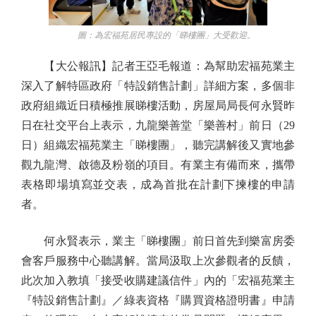
圖：為宏福苑居民專設的「睇樓團」大受歡迎。
【大公報訊】記者王亞毛報道：為幫助宏福苑業主
深入了解特區政府「特設銷售計劃」詳細方案，多個非
政府組織近日積極推展睇樓活動，房屋局局長何永賢昨
日在社交平台上表示，九龍樂善堂「樂善村」前日（29
日）組織宏福苑業主「睇樓團」，聽完講解後又實地參
觀九龍灣、啟德及粉嶺的項目。有業主有備而來，攜帶
表格即場填寫並交表，成為首批在計劃下揀樓的申請
者。
何永賢表示，業主「睇樓團」前日首先到樂富房委
會客戶服務中心聽講解。當局汲取上次參觀者的反饋，
此次加入教填「接受收購建議信件」內的「宏福苑業主
『特設銷售計劃』／綠表資格『購買資格證明書』申請