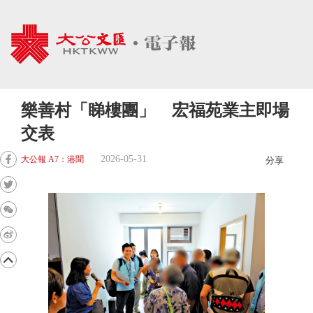
樂善村「睇樓團」 宏福苑業主即場
交表
2026-05-31
大公報 A7：港聞
分享