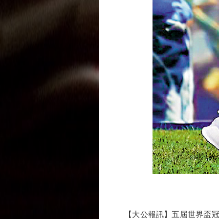
【大公報訊】五屆世界盃冠軍巴