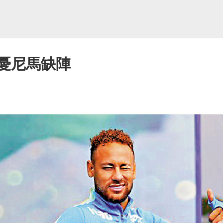
無憂尼馬缺陣