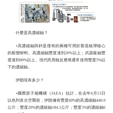
什麼是高濃縮鈾？
•高濃縮鈾與鈈是僅有的兩種可用於製造核彈核心
的裂變材料。高濃縮鈾豐度達到20%以上；武器級鈾豐
度達到90%以上。現代民用核反應堆通常使用豐度5%以
下的濃縮鈾。
伊朗現有多少？
•國際原子能機構（IAEA）估計，在去年6月13日
以色列首次空襲前，伊朗擁有豐度60%的高濃縮鈾440.9
公斤；豐度20%的濃縮鈾184.1公斤；豐度5%的濃縮鈾6