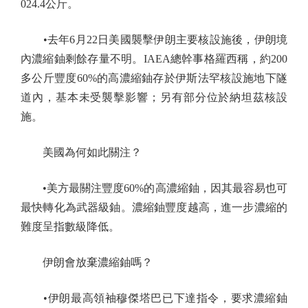
024.4公斤。
•去年6月22日美國襲擊伊朗主要核設施後，伊朗境
內濃縮鈾剩餘存量不明。IAEA總幹事格羅西稱，約200
多公斤豐度60%的高濃縮鈾存於伊斯法罕核設施地下隧
道內，基本未受襲擊影響；另有部分位於納坦茲核設
施。
美國為何如此關注？
•美方最關注豐度60%的高濃縮鈾，因其最容易也可
最快轉化為武器級鈾。濃縮鈾豐度越高，進一步濃縮的
難度呈指數級降低。
伊朗會放棄濃縮鈾嗎？
•伊朗最高領袖穆傑塔巴已下達指令，要求濃縮鈾