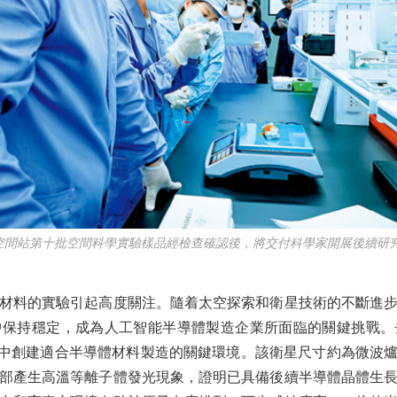
站第十批空間科學實驗樣品經檢查確認後，將交付科學家開展後續研究
料的實驗引起高度關注。隨着太空探索和衛星技術的不斷進步
中保持穩定，成為人工智能半導體製造企業所面臨的關鍵挑戰。
空中創建適合半導體材料製造的關鍵環境。該衛星尺寸約為微波爐大
部產生高溫等離子體發光現象，證明已具備後續半導體晶體生