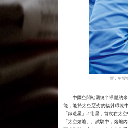
圖：中國空間
中國空間站圍繞半導體納米材
能，能於太空惡劣的輻射環境
「鍛造星」-1衛星，首次在太
「太空熔爐」。試驗中，熔爐內