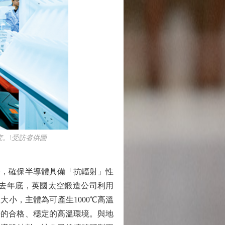
。\受訪者供圖
，確保半導體具備「抗輻射」性
去年底，英國太空鍛造公司利用
小，主體為可產生1000℃高溫
長的合格、穩定的高溫環境。與地