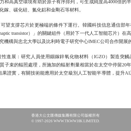
力和高真空環境有助於原子有序排列，可生成純度高4000倍的
化鎵、碳化硅、氮化鋁和金剛石等材料。
望支撐芯片於更極端的條件下運行。韓國科技信息通信部年
ptic transistor）」的關鍵組件（用於下一代人工智能芯
究機構與忠北大學以及比利時電子研究中心IMEC公司合作開展
進展：研究人員使用銦鎵鋅氧化物材料（IGZO）製造突觸
高能質子束的輻照處理，所施加的輻射劑量相當於在太空中停留20
試結果證實，有關技術能應用於太空級別人工智能半導體，提升AI
香港大公文匯傳媒集團有限公司版權所有
© 1997-2026 WWW.TKWW.HK LIMITED.