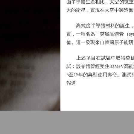
面半導體生產相比，太空的微重
大的衛星，實現在太空中製造氮
高純度半導體材料的誕生，可
實，一種名為「突觸晶體管（syna
值。這一發現來自韓國原子能研
上述項目在試驗中取得突破性
試：該晶體管經受住33MeV
5至15年的典型使用壽命。測
報道