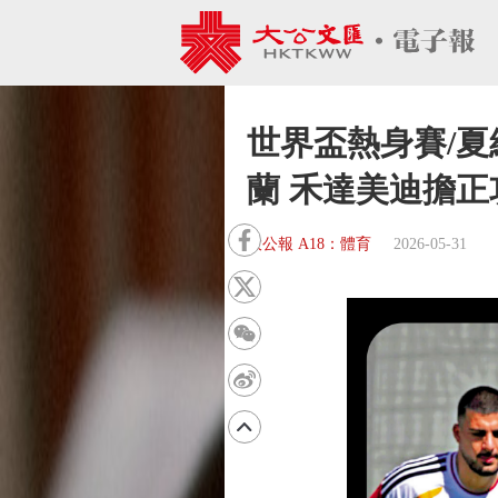
世界盃熱身賽/夏
蘭 禾達美迪擔正
大公報 A18：體育
2026-05-31