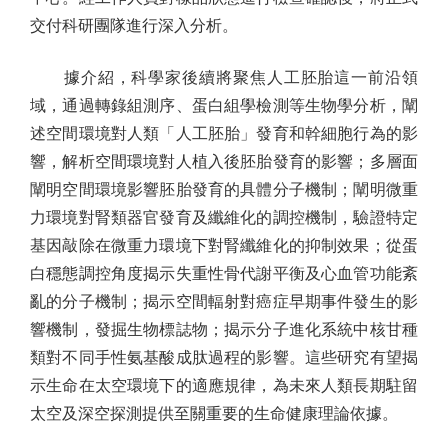
交付科研團隊進行深入分析。
據介紹，科學家後續將聚焦人工胚胎這一前沿領
域，通過轉錄組測序、蛋白組學檢測等生物學分析，闡
述空間環境對人類「人工胚胎」發育和幹細胞行為的影
響，解析空間環境對人植入後胚胎發育的影響；多層面
闡明空間環境影響胚胎發育的具體分子機制；闡明微重
力環境對腎類器官發育及纖維化的調控機制，驗證特定
基因敲除在微重力環境下對腎纖維化的抑制效果；從蛋
白穩態調控角度揭示失重性骨代謝平衡及心血管功能紊
亂的分子機制；揭示空間輻射對癌症早期事件發生的影
響機制，發掘生物標誌物；揭示分子進化系統中核甘種
類對不同手性氨基酸成肽過程的影響。這些研究有望揭
示生命在太空環境下的適應規律，為未來人類長期駐留
太空及深空探測提供至關重要的生命健康理論依據。