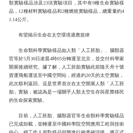
類實驗樣品涉及23項實驗項目，其中有9種生命實驗樣
品，12種材料實驗樣品和2種燃燒實驗樣品，總重量約4
1.14公斤。
有望揭示生命在太空環境適應規律
生命類科學實驗樣品如人類「人工胚胎」、腦類器
官等於5月30日凌晨4時05分轉運至北京，並交付科學家
開展後續研究。據了解，人工胚胎實驗此前隨天舟十號
貨運飛船運送至中國空間站，經過約20天的太空實驗，
此次順利返回。這是世界首次在太空開展人類「人工胚
胎」實驗，被認為是一場關乎人類太空生存與星際移民
的生命探索實驗。
目前，人工胚胎、腦類器官等生命類科學實驗樣品
已完成卸載，並轉運至中國科學院空間應用工程與技術
中心。經工作人員對樣品狀態進行檢查確認後，將正式