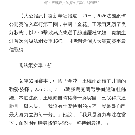
圖：王曦雨在比賽中回球。\新華社
【大公報訊】據新華社報道：29日，2026法國網球
公開賽進入單打第三圈，中國「金花」王曦雨延續了良
好狀態，以2：0擊敗烏克蘭選手絲達羅杜絲娃，職業生
涯首次晉級法網女單16強，同時創造個人大滿貫賽事最
佳戰績。
闖法網女單16強
女單32強賽事，中國「金花」王曦雨延續了此前的
強勢發揮，以6：3、7：5戰勝烏克蘭選手絲達羅杜絲
娃。本屆法網，王曦雨自資格賽一路突圍，已取得六連
勝且一盤未失。「我沒有什麼特別的技巧，就是盡自己
最大努力去跑每一分。」她說，「我只是努力專注在當
下，面對困難時尋找解決辦法，堅持到最後。」