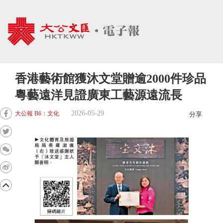
香港藝術館獲沐文堂贈逾2000件珍品
粵藝遠洋見證廣東工藝源遠流長
2026-05-29
大公報 B6：文化
分享