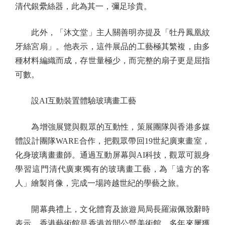
清代銀纍絲器，此為其一，彌足珍貴。
此外，「沐文堂」主人關善明亦提及「牡丹鳳凰紋
牙絲宮扇」。他表示，這件展品的工藝極其繁複，由多
種材料編織而成，存世量極少，而完整的扇子更是屈指
可數。
設AI互動裝置體驗玻璃畫工藝
為增強展覽與觀眾的互動性，策展團隊與香港多媒
體設計團隊WARE合作，把觀眾帶回19世紀廣東畫室，
化身玻璃畫畫師。通過互動屏幕與AI科技，觀眾可親身
學習這門清代廣東獨有的玻璃畫工藝，為「遠方的客
人」繪製肖像，完成一場跨越世紀的學藝之旅。
開幕典禮上，文化體育及旅遊局局長羅淑佩致辭時
表示，香港藝術館是香港首間公營美術館，多年來屢獲