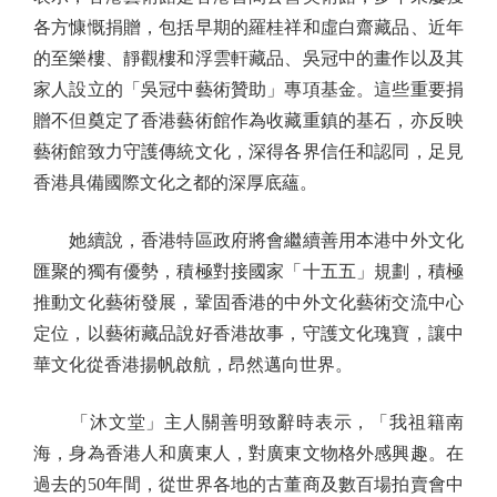
各方慷慨捐贈，包括早期的羅桂祥和虛白齋藏品、近年
的至樂樓、靜觀樓和浮雲軒藏品、吳冠中的畫作以及其
家人設立的「吳冠中藝術贊助」專項基金。這些重要捐
贈不但奠定了香港藝術館作為收藏重鎮的基石，亦反映
藝術館致力守護傳統文化，深得各界信任和認同，足見
香港具備國際文化之都的深厚底蘊。
她續說，香港特區政府將會繼續善用本港中外文化
匯聚的獨有優勢，積極對接國家「十五五」規劃，積極
推動文化藝術發展，鞏固香港的中外文化藝術交流中心
定位，以藝術藏品說好香港故事，守護文化瑰寶，讓中
華文化從香港揚帆啟航，昂然邁向世界。
「沐文堂」主人關善明致辭時表示，「我祖籍南
海，身為香港人和廣東人，對廣東文物格外感興趣。在
過去的50年間，從世界各地的古董商及數百場拍賣會中