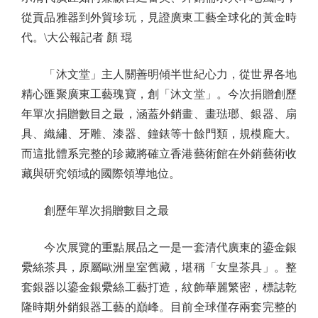
從貢品雅器到外貿珍玩，見證廣東工藝全球化的黃金時
代。\大公報記者 顏 琨
「沐文堂」主人關善明傾半世紀心力，從世界各地
精心匯聚廣東工藝瑰寶，創「沐文堂」。今次捐贈創歷
年單次捐贈數目之最，涵蓋外銷畫、畫琺瑯、銀器、扇
具、織繡、牙雕、漆器、鐘錶等十餘門類，規模龐大。
而這批體系完整的珍藏將確立香港藝術館在外銷藝術收
藏與研究領域的國際領導地位。
創歷年單次捐贈數目之最
今次展覽的重點展品之一是一套清代廣東的鎏金銀
纍絲茶具，原屬歐洲皇室舊藏，堪稱「女皇茶具」。整
套銀器以鎏金銀纍絲工藝打造，紋飾華麗繁密，標誌乾
隆時期外銷銀器工藝的巔峰。目前全球僅存兩套完整的