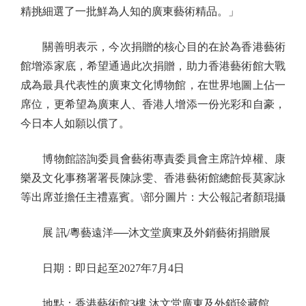
精挑細選了一批鮮為人知的廣東藝術精品。」
關善明表示，今次捐贈的核心目的在於為香港藝術
館增添家底，希望通過此次捐贈，助力香港藝術館大戰
成為最具代表性的廣東文化博物館，在世界地圖上佔一
席位，更希望為廣東人、香港人增添一份光彩和自豪，
今日本人如願以償了。
博物館諮詢委員會藝術專責委員會主席許焯權、康
樂及文化事務署署長陳詠雯、香港藝術館總館長莫家詠
等出席並擔任主禮嘉賓。\部分圖片：大公報記者顏琨攝
展 訊/粵藝遠洋──沐文堂廣東及外銷藝術捐贈展
日期：即日起至2027年7月4日
地點：香港藝術館3樓 沐文堂廣東及外銷珍藏館