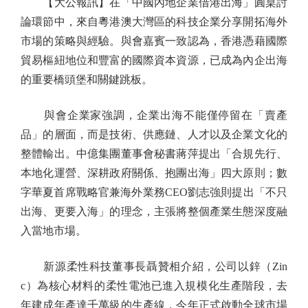
【大公報訊】在「中國內地企業借港出海」圓桌討
論環節中，來自粵港澳大灣區的科技企業分享開拓海外
市場的策略與經驗。與會嘉賓一致認為，香港憑藉國際
貿易樞紐地位和豐富的國際資本資源，已成為內企出海
的重要橋頭堡和關鍵跳板。
與會企業家強調，企業出海不能僅停留在「賣產
品」的層面，而是技術、供應鏈、人才以及企業文化的
整體輸出。中億集團董事會秘書蔣萍提出「合規先行、
本地化運營、深耕政府關係、抱團出海」四大原則；數
字華夏首席戰略官兼海外業務CEO劉志強則提出「不只
出海、更要入海」的理念，主張將整個產業生態深度融
入當地市場。
新源柔性科技董事長聶贊相介紹，公司以鋅（Zin
c）為核心材料的柔性電池已進入規模化生產階段，去
年建成年產達千萬級的生產線，今年正式啟動全球市場