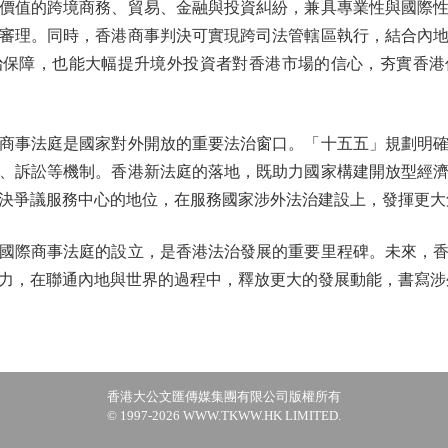
值的跨境商務、貿易、金融與投資糾紛，兼具專業性與國際性
審理。同時，香港商事判決可實現跨司法管轄區執行，結合內
治保障，也能大幅提升境外投資者對香港市場的信心，夯實香港
事法庭是國家對外開放的重要法治窗口。「十五五」規劃明確
、訴訟等機制。香港新法庭的落地，既助力國家構建開放型經
決爭議服務中心的地位，在服務國家涉外法治建設上，發揮更大
際商事法庭的設立，是香港法治發展的重要里程碑。未來，香
力，在聯通內地與世界的過程中，釋放更大的發展動能，書寫涉
香港大公文匯傳媒集團有限公司版權所有
© 1997-2026 WWW.TKWW.HK LIMITED.