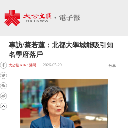
專訪/蔡若蓮：北都大學城能吸引知
名學府落戶
2026-05-29
大公報 A16：港聞
分享