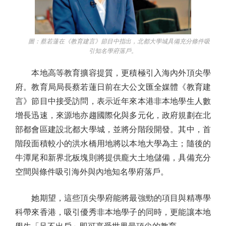
圖：蔡若蓮在《教育建言》節目中指出，北都大學城具備充分條件吸
引知名學府落戶。
本地高等教育擴容提質，更積極引入海內外頂尖學
府。教育局局長蔡若蓮日前在大公文匯全媒體《教育建
言》節目中接受訪問，表示近年來本港非本地學生人數
增長迅速，來源地亦趨國際化與多元化，政府規劃在北
部都會區建設北都大學城，並將分階段開發。其中，首
階段面積較小的洪水橋用地將以本地大學為主；隨後的
牛潭尾和新界北板塊則將提供龐大土地儲備，具備充分
空間與條件吸引海外與內地知名學府落戶。
她期望，這些頂尖學府能將最強勁的項目與精專學
科帶來香港，吸引優秀非本地學子的同時，更能讓本地