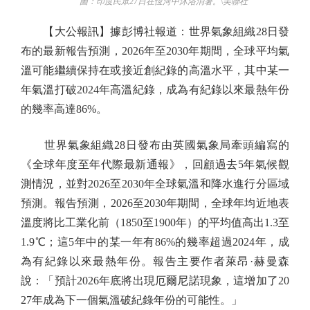
圖：印度民眾27日在恆河中沐浴消暑。\美聯社
【大公報訊】據彭博社報道：世界氣象組織28日發
布的最新報告預測，2026年至2030年期間，全球平均氣
溫可能繼續保持在或接近創紀錄的高溫水平，其中某一
年氣溫打破2024年高溫紀錄，成為有紀錄以來最熱年份
的幾率高達86%。
世界氣象組織28日發布由英國氣象局牽頭編寫的
《全球年度至年代際最新通報》，回顧過去5年氣候觀
測情況，並對2026至2030年全球氣溫和降水進行分區域
預測。報告預測，2026至2030年期間，全球年均近地表
溫度將比工業化前（1850至1900年）的平均值高出1.3至
1.9℃；這5年中的某一年有86%的幾率超過2024年，成
為有紀錄以來最熱年份。報告主要作者萊昂·赫曼森
說：「預計2026年底將出現厄爾尼諾現象，這增加了20
27年成為下一個氣溫破紀錄年份的可能性。」