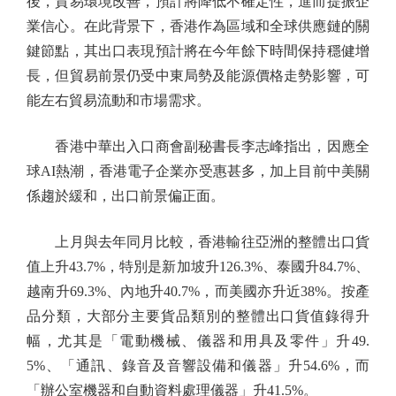
後，貿易環境改善，預計將降低不確定性，進而提振企
業信心。在此背景下，香港作為區域和全球供應鏈的關
鍵節點，其出口表現預計將在今年餘下時間保持穩健增
長，但貿易前景仍受中東局勢及能源價格走勢影響，可
能左右貿易流動和市場需求。
香港中華出入口商會副秘書長李志峰指出，因應全
球AI熱潮，香港電子企業亦受惠甚多，加上目前中美關
係趨於緩和，出口前景偏正面。
上月與去年同月比較，香港輸往亞洲的整體出口貨
值上升43.7%，特別是新加坡升126.3%、泰國升84.7%、
越南升69.3%、內地升40.7%，而美國亦升近38%。按產
品分類，大部分主要貨品類別的整體出口貨值錄得升
幅，尤其是「電動機械、儀器和用具及零件」升49.
5%、「通訊、錄音及音響設備和儀器」升54.6%，而
「辦公室機器和自動資料處理儀器」升41.5%。