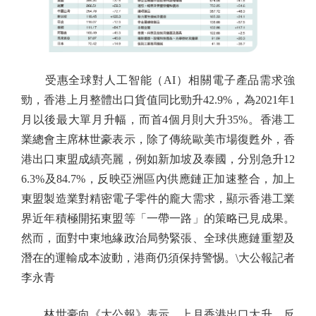
受惠全球對人工智能（AI）相關電子產品需求強
勁，香港上月整體出口貨值同比勁升42.9%，為2021年1
月以後最大單月升幅，而首4個月則大升35%。香港工
業總會主席林世豪表示，除了傳統歐美市場復甦外，香
港出口東盟成績亮麗，例如新加坡及泰國，分別急升12
6.3%及84.7%，反映亞洲區內供應鏈正加速整合，加上
東盟製造業對精密電子零件的龐大需求，顯示香港工業
界近年積極開拓東盟等「一帶一路」的策略已見成果。
然而，面對中東地緣政治局勢緊張、全球供應鏈重塑及
潛在的運輸成本波動，港商仍須保持警惕。\大公報記者
李永青
林世豪向《大公報》表示，上月香港出口大升，反