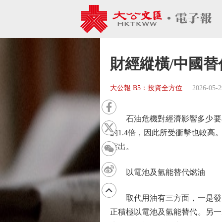
財經縱橫/中國替
大公報 B5：投資全方位
2026-05-2
石油危機對經濟影響多少要看
的1.4倍，因此所受衝擊也較
突出。
以電池及氫能替代燃油
取代用油有三方面，一是發電
正積極以電池及氫能替代。另一