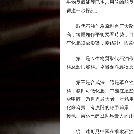
生物及氫能等已逐步用於輪船及
得進一步探討。
取代石油作為原料有三大路徑
高，總體如何平衡要看時勢，目
有化肥短缺影響，據估計中國常
第二是以生物質取代石油作原
料及船用燃料。今後要靠農牧及
第三是合成法，這是革命性的
料，氨則可做化肥。中國在這些
成甲醇，乃世界最大者，年耗用1
化廢為寶，有廣闊的應用前景。
穫氫。吉林已建成世界最大的此類
從上述可見中國在推動石油的