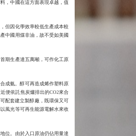
原料，中國在這方面表現卓越，值
，但因化學效率較低生產成本較
生產中國用煤非油，故不受如美國
首期生產達五萬噸，可作化工原
合成氨。醇可再造成烯作塑料原
近便依託焦炭爐排出的CO2來合
廠均可配套建立製醇廠，既環保又可
指以風光等可再生能源電解水來收
地位。由於入口原油仍佔用量達