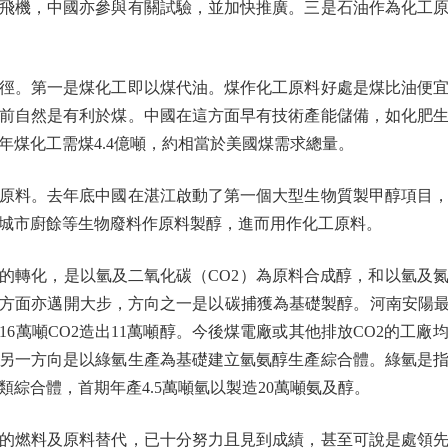
飛機，中國亦參與有關試驗，並加快推廣。三是石油作為化工
。第一是煤化工即以煤代油。煤作化工原料好處是煤比油便宜
前自然是有利於煤。中國在這方面早有技術產能儲備，如化肥
年煤化工需煤4.4億噸，約相當於美國煤需求總量。
料。去年底中國在湛江啟動了第一個大型生物質製甲醇項目，
城市廚餘等生物廢料作原料製醇，進而用作化工原料。
轉化，是以氫及二氧化碳（CO2）為原料合成醇，和以氫及氮
方面亦邁開大步，方向之一是以碳捕獲為基礎製醇。河南安陽最
6萬噸CO2造出11萬噸醇。今後煤電廠或其他排放CO2的工
另一方向是以綠氫生產為基礎建立氫氨醇生產綜合體。綠氫是
綜合體，首期年產4.5萬噸氫以製造20萬噸氨及醇。
燃料及原料替代，已十分努力且見到成績，甚至可說是處領先