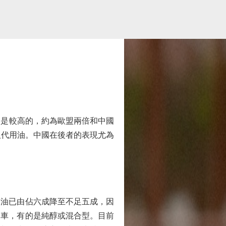
是較高的，約為歐盟兩倍和中國
取代用油。中國在後者的表現尤為
油已由佔六成降至不足五成，因
油車，有的是純醇或混合型。目前