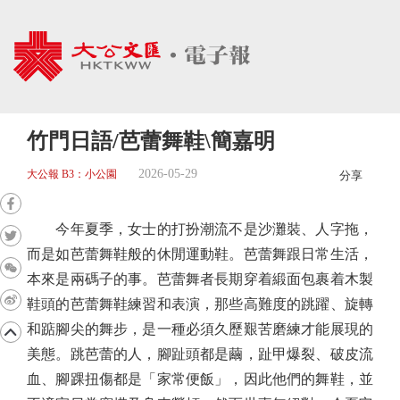
竹門日語/芭蕾舞鞋\簡嘉明
2026-05-29
大公報 B3：小公園
分享
今年夏季，女士的打扮潮流不是沙灘裝、人字拖，
而是如芭蕾舞鞋般的休閒運動鞋。芭蕾舞跟日常生活，
本來是兩碼子的事。芭蕾舞者長期穿着緞面包裹着木製
鞋頭的芭蕾舞鞋練習和表演，那些高難度的跳躍、旋轉
和踮腳尖的舞步，是一種必須久歷艱苦磨練才能展現的
美態。跳芭蕾的人，腳趾頭都是繭，趾甲爆裂、破皮流
血、腳踝扭傷都是「家常便飯」，因此他們的舞鞋，並