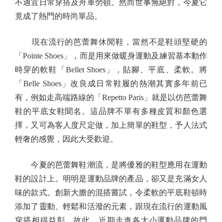
不適宜日常穿搭及舟車勞頓。然而世事無絕對，今夏它
竟成了熱門的時尚單品。
現在流行的芭蕾舞休閒鞋，當然不是鞋頭堅硬的
「Pointe Shoes」，而是用來做暖身運動及練習基本動作
時穿的軟鞋「Bellet Shoes」，貼腳、平底、柔軟。將
「Belle Shoes」改良成日常鞋履的熱潮其實多年前已
有，例如走高端路線的「Repetto Paris」就是以仿芭蕾舞
鞋的平底女鞋聞名。這品牌不單有多種皮質和顏色選
擇，又可為客人度尺定做，加上簡單的鞋型，予人法式
輕奢的感覺，因此大受歡迎。
今夏的芭蕾舞鞋潮流，是將優雅的鞋型應用在運動
鞋的設計上。明明是運動品牌的產品，卻又是充滿女人
味的款式。創新大膽的混搭嘗試，令柔軟的平底鞋頓時
添加了靈動、輕鬆和活潑的元素，跟現在流行的運動風
穿搭相得益彰。故此，近期走進各大小運動品牌的門