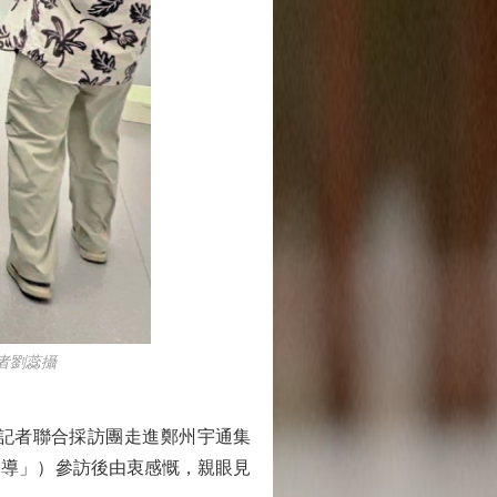
者劉蕊攝
岸記者聯合採訪團走進鄭州宇通集
樂導」）參訪後由衷感慨，親眼見