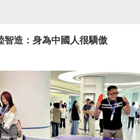
陸智造：身為中國人很驕傲