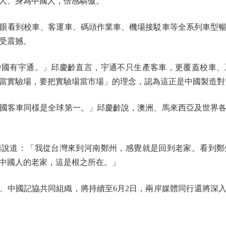
人、身為中國人，倍感驕傲。
看到校車、客運車、碼頭作業車、機場接駁車等全系列車型暢
受震撼。
有宇通。」邱慶齡直言，宇通不只生產客車，更覆蓋校車、
當實驗場，要把實驗場當市場」的理念，認為這正是中國製造對
客車同樣是全球第一。」邱慶齡說，澳洲、馬來西亞及世界各
道：「我從台灣來到河南鄭州，感覺就是回到老家。看到鄭
我們中國人的老家，這是根之所在。」
中國記協共同組織，將持續至6月2日，兩岸媒體同行還將深入