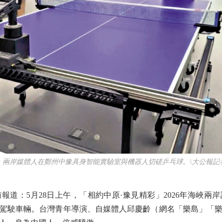
岸媒體人在鄭州中豫具身智能實驗室與機器人切磋乒乓球。\大公報記
：5月28日上午，「相約中原·豫見精彩」2026年海峽兩
駕駛車輛。台灣青年導演、自媒體人邱慶齡（網名「樂島」「