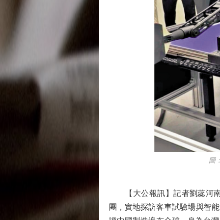
圖：兩
【大公報訊】記者劉蕊河南報道
團，實地探訪客車試驗場與智能