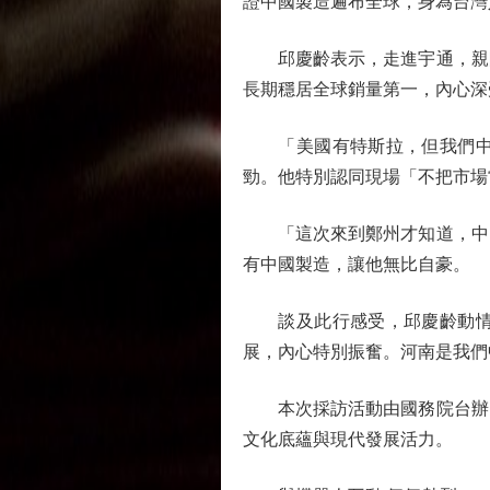
證中國製造遍布全球，身為台灣
邱慶齡表示，走進宇通，親眼
長期穩居全球銷量第一，內心深
「美國有特斯拉，但我們中國
勁。他特別認同現場「不把市場
「這次來到鄭州才知道，中國
有中國製造，讓他無比自豪。
談及此行感受，邱慶齡動情說
展，內心特別振奮。河南是
本次採訪活動由國務院台辦、
文化底蘊與現代發展活力。