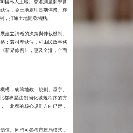
00幅私人土地。香港測量師學會
理缺位，令土地處理長期停滯。釋
制，打通土地開發堵點。
展建立清晰的決策與仲裁機制。
價格；若司理缺位，可由民政事務
訂《新界條例》，惠及全港，全面
機構，統籌地政、規劃、屋宇、
北都專屬法例簡化城規程序的方
程，「北都的核心規劃方向已定，
價值。同時可參考市建局模式，