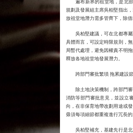
遍布新界的祖堂地，是北部都會
規劃及發展組主席吳柏堅指出，
放祖堂地潛力需多管齊下，除借
吳柏堅建議，可在北都專屬法
具體而言，可設定時限規則，無
局暫代處理，避免因權責不明拖
釋放各地祖堂地發展潛力。
跨部門審批繁瑣 拖累建設
除土地決策機制，跨部門審批
消防等部門審批意見，並設立
向，在非保育地帶改劃用途或發
毋須每項細節都重複進行冗長的
吳柏堅補充，基建先行是北都