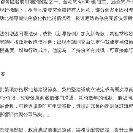
區發展用地的難點之一。全港約有6000個祖堂、涵蓋約250
現行機制下，祖堂地開發需全體持有人同意，部分個案更因司
助北都專屬法例優化收地補償流程，長遠應透過修例完善決策機
例增設附屬法例，或於《新界條例》加入新條款，為祖堂地發
異議即按政府收購價推進；出現爭議則交由法定仲裁釐定補償
慢進度、增加行政成本。他認為，若持份者有共識，可直接修
節奏
繁瑣亦拖累北都建設節奏。吳柏堅建議成立法定或高層次專責
審批時限，改變發展商逐個部門溝通、耗時數年的現狀。他認同
展參數，可透過規劃許可申請審批，毋須走冗長的圖則修訂流
影響評估與公眾諮詢。」
發展關鍵，政府應提前推進道路、渠務等配套建設，提升土地