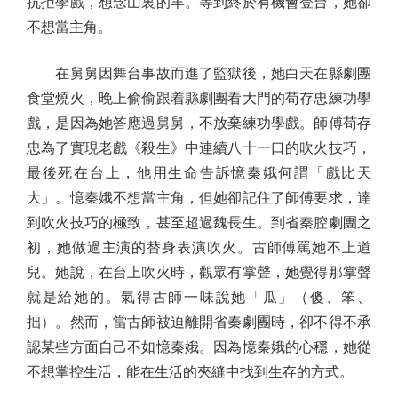
抗拒學戲，想念山裏的羊。等到終於有機會登台，她卻
不想當主角。
在舅舅因舞台事故而進了監獄後，她白天在縣劇團
食堂燒火，晚上偷偷跟着縣劇團看大門的苟存忠練功學
戲，是因為她答應過舅舅，不放棄練功學戲。師傅苟存
忠為了實現老戲《殺生》中連續八十一口的吹火技巧，
最後死在台上，他用生命告訴憶秦娥何謂「戲比天
大」。憶秦娥不想當主角，但她卻記住了師傅要求，達
到吹火技巧的極致，甚至超過魏長生。到省秦腔劇團之
初，她做過主演的替身表演吹火。古師傅罵她不上道
兒。她說，在台上吹火時，觀眾有掌聲，她覺得那掌聲
就是給她的。氣得古師一味說她「瓜」（傻、笨、
拙）。然而，當古師被迫離開省秦劇團時，卻不得不承
認某些方面自己不如憶秦娥。因為憶秦娥的心穩，她從
不想掌控生活，能在生活的夾縫中找到生存的方式。