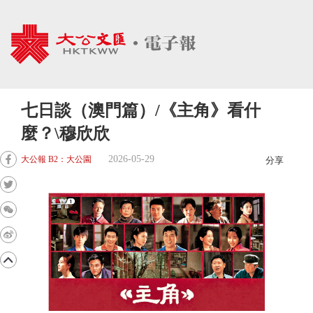
七日談（澳門篇）/《主角》看什
麼？\穆欣欣
2026-05-29
大公報 B2：大公園
分享