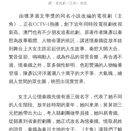
圖：電視劇《主角》海報。
由獲茅盾文學獎的同名小說改編的電視劇《主
角》，正在CCTV-1熱播，創下近年同時段電視劇收視
新高。澳門也有不少朋友追看此劇。原著作者陳彥以秦
腔為故事載體、人物命運的依託，講述憶秦娥從放羊娃
到舞台上大女主跌宕起伏的人生故事。秦腔大開大合、
繁音促節、鳴鳴動人，成為作品的背景音樂，再合適不
過。憶秦娥之外，眾多個性鮮明、色彩豐滿的人物輪番
登場，陳彥以洋洋灑灑八十萬字的大手筆、大氣魄，繪
就人世間的眾生圖，映照出現實世界。
女主人公憶秦娥先後有過三個名字，代表了她不同
的人生階段。放羊娃時期的童年，她叫來弟；舅舅胡三
元把她帶出大山，考入縣劇團做學員後，她叫易青娥。
從縣裏到省秦腔劇團，她正式改名為憶秦娥。憶取易姓
的諧音，秦娥為秦川大地的女子。《主角》讓我們了解