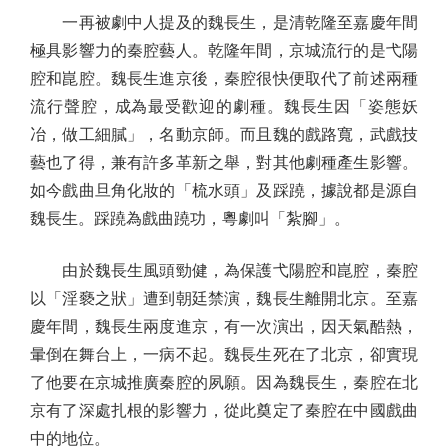
一再被劇中人提及的魏長生，是清乾隆至嘉慶年間
極具影響力的秦腔藝人。乾隆年間，京城流行的是弋陽
腔和崑腔。魏長生進京後，秦腔很快便取代了前述兩種
流行聲腔，成為最受歡迎的劇種。魏長生因「姿態妖
冶，做工細膩」，名動京師。而且魏的戲路寬，武戲技
藝也了得，兼有許多革新之舉，對其他劇種產生影響。
如今戲曲旦角化妝的「梳水頭」及踩蹺，據說都是源自
魏長生。踩蹺為戲曲蹺功，粵劇叫「紮腳」。
由於魏長生風頭勁健，為保護弋陽腔和崑腔，秦腔
以「淫褻之狀」遭到朝廷禁演，魏長生離開北京。至嘉
慶年間，魏長生兩度進京，有一次演出，因天氣酷熱，
暈倒在舞台上，一病不起。魏長生死在了北京，卻實現
了他要在京城推廣秦腔的夙願。因為魏長生，秦腔在北
京有了深處扎根的影響力，從此奠定了秦腔在中國戲曲
中的地位。