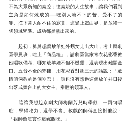
不為大眾所知的秦腔；憶秦娥的人生故事，讓我們看到
主角是如何煉成的──吃別人嚥不下的苦、受不了的
罪、扛下常人耐不住的寂寞。這豈止戲曲界，是放諸一
切領域皆準。成功都是熬出來的。
起初，舅舅想讓放羊娃外甥女走出大山，考上縣劇
團學員班，吃上「商品糧」，請劇團當家青衣花彩香教
她唱歌備考。哪知放羊娃不但不機靈，還表現出難開金
口、五音不全的笨拙。用花彩香對胡三元的話說：「敢
情咱倆教的是個啞巴！」誰也沒有想過這個放羊娃日後
出落成舞台上的大女主、秦腔的領軍人。
這讓我想起京劇大師梅蘭芳兒時學戲，一兩句唱
腔，學得吃力，還學不會。教戲的師傅直接對他說：
「祖師爺沒賞你這碗飯吃。」