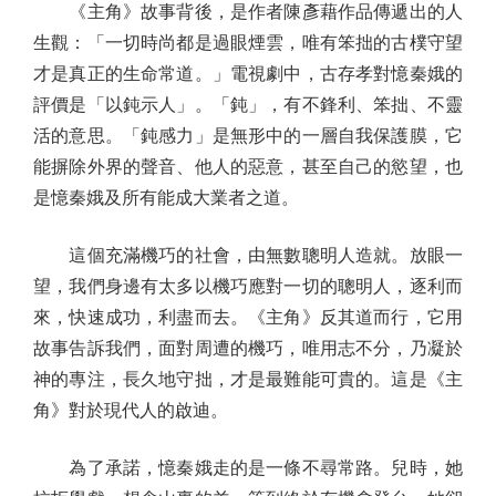
《主角》故事背後，是作者陳彥藉作品傳遞出的人
生觀：「一切時尚都是過眼煙雲，唯有笨拙的古樸守望
才是真正的生命常道。」電視劇中，古存孝對憶秦娥的
評價是「以鈍示人」。「鈍」，有不鋒利、笨拙、不靈
活的意思。「鈍感力」是無形中的一層自我保護膜，它
能摒除外界的聲音、他人的惡意，甚至自己的慾望，也
是憶秦娥及所有能成大業者之道。
這個充滿機巧的社會，由無數聰明人造就。放眼一
望，我們身邊有太多以機巧應對一切的聰明人，逐利而
來，快速成功，利盡而去。《主角》反其道而行，它用
故事告訴我們，面對周遭的機巧，唯用志不分，乃凝於
神的專注，長久地守拙，才是最難能可貴的。這是《主
角》對於現代人的啟迪。
為了承諾，憶秦娥走的是一條不尋常路。兒時，她