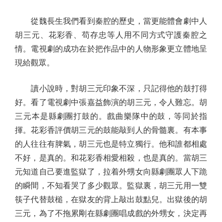
從魏長生我們看到秦腔的歷史，當更能體會劇中人
胡三元、花彩香、苟存忠等人用不同方式守護秦腔之
情。電視劇的成功在於把作品中的人物形象更立體地呈
現給觀眾。
讀小說時，對胡三元印象不深，只記得他的鼓打得
好。看了電視劇中張嘉益飾演的胡三元，令人難忘。胡
三元本是縣劇團打鼓的。戲曲樂隊中的鼓，等同於指
揮。花彩香評價胡三元的鼓能敲到人的骨髓裏。有本事
的人往往有脾氣，胡三元也是特立獨行。他和誰都相處
不好，是真的。和花彩香相愛相殺，也是真的。當胡三
元知道自己要進監獄了，拉着外甥女向縣劇團眾人下跪
的瞬間，不知看哭了多少觀眾。監獄裏，胡三元用一雙
筷子代替鼓槌，在獄友的背上敲出鼓點兒。出獄後的胡
三元，為了不拖累剛在縣劇團唱成戲的外甥女，決定再