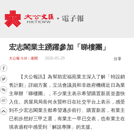
宏志閣業主踴躍參加「睇樓團」
2026-05-29
大公報 A18：港聞
分享
【大公報訊】為幫助宏福苑業主深入了解「特設銷
售計劃」詳細方案，立法會議員和非政府機構近日為業
主舉辦「睇樓團」，不少業主表示希望購置新居並盡快
入住。房屋局局長何永賢昨日在社交平台上表示，感受
到不少宏志閣業主都希望邁步前行、購置新居，有業主
已初步想好三甲之選，有業主一早已交表，也有業主在
填表過程中感受到「解說專隊」的支援。