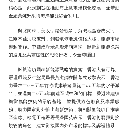
核心區。此規劃旨在推動海上風電規模化發展，並帶動
全產業鏈升級與海洋能源綜合利用。
與此同時，美以伊爆發戰爭，海灣地區變成火海，
霍爾木茲海峽被封，觸發環球能源價格大漲，能源市場
響起警鐘。中國政府最高層未雨綢繆，關於新能源決策
的遠見及其前瞻性的戰略部署，令全球矚目。
對於這項國家新能源戰略的實施，香港大有可為。
署理環境及生態局局長黃淑嫻在開幕式致辭表示，香港
力爭在二○三五年前將碳排放總量從二○○五年的水平減
半，並邁向二○五○年前達至碳中和的目標。香港將繼續
擔當氫能技術的示範基地，並提供綠色融資及專業服
務，助力國家對外輸出創新技術，將相關氫能項目推廣
至全球。機電工程署署長潘國英表示，香港將發揮對接
規管的角色，建立銜接國內外市場的標準及認證體系；