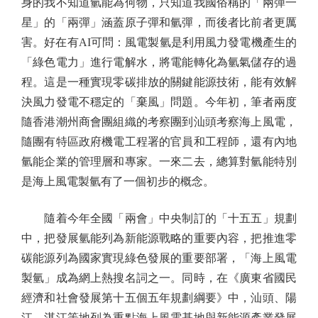
身的我不知道氫能為何物，只知道我國俗稱的「兩彈一
星」的「兩彈」涵蓋原子彈和氫彈，而後者比前者更厲
害。好在有AI可問：風電製氫是利用風力發電機產生的
「綠色電力」進行電解水，將電能轉化為氫氣儲存的過
程。這是一種實現零碳排放的關鍵能源技術，能有效解
決風力發電不穩定的「棄風」問題。今年初，筆者兩度
隨香港潮州商會團組織的考察團到汕頭考察海上風電，
隨團有特區政府機電工程署的官員和工程師，還有內地
氫能企業的管理層和專家。一來二去，總算對氫能特別
是海上風電製氫有了一個初步的概念。
隨着今年全國「兩會」中央制訂的「十五五」規劃
中，把發展氫能列為新能源戰略的重要內容，把推進零
碳能源列為國家實現綠色發展的重要部署，「海上風電
製氫」成為網上熱搜名詞之一。同時，在《廣東省國民
經濟和社會發展第十五個五年規劃綱要》中，汕頭、陽
江、湛江等地列為重點海上風電基地與新能源產業發展