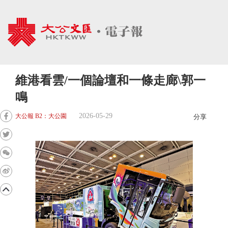
維港看雲/一個論壇和一條走廊\郭一
鳴
2026-05-29
大公報 B2：大公園
分享