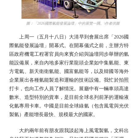
圖：「2026國際氫能發展論壇」中的展覽一隅。\作者供圖
上周一（五月十八日）大清早到會展出席「2026國
際氫能發展論壇」開幕式。在開幕儀式之前，主辦方特
區政府機電工程署官員向來賓介紹與論壇同步舉辦的氫
能設備展，來自內地多家行業龍頭企業如中集氫能、東
方電氣、新天衛衛氫能、國富氫能等，以及韓國等海外
企業展出各種氫能製造和運輸的技術設備。我忙於拍照
打卡，也向工作人員了解情況。展廳中有一輛車頭高達
數米、造型特別的貨車，是目前全球名列前茅的運輸液
化氫專用卡車。中國是目前全球綠氫（包含風電與光伏
製氫）產能增長最快、規模最大的國家。
大約兩年前有朋友跟我談起海上風電製氫，文科出