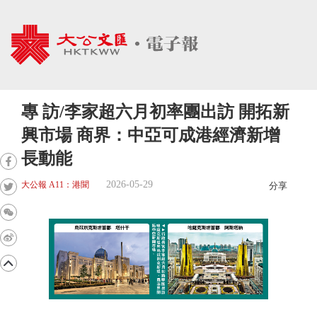
專 訪/李家超六月初率團出訪 開拓新
興市場 商界：中亞可成港經濟新增
長動能
2026-05-29
大公報 A11：港聞
分享