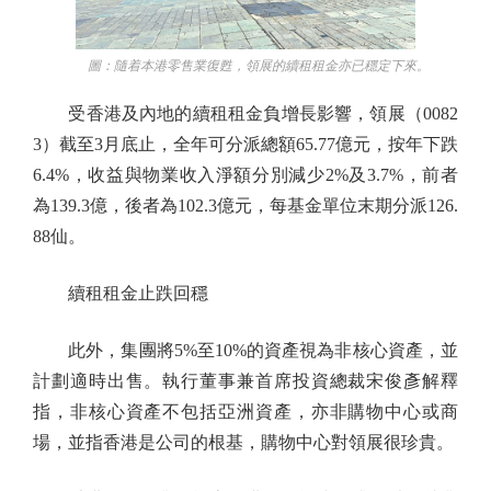
圖：隨着本港零售業復甦，領展的續租租金亦已穩定下來。
受香港及內地的續租租金負增長影響，領展（0082
3）截至3月底止，全年可分派總額65.77億元，按年下跌
6.4%，收益與物業收入淨額分別減少2%及3.7%，前者
為139.3億，後者為102.3億元，每基金單位末期分派126.
88仙。
續租租金止跌回穩
此外，集團將5%至10%的資產視為非核心資產，並
計劃適時出售。執行董事兼首席投資總裁宋俊彥解釋
指，非核心資產不包括亞洲資產，亦非購物中心或商
場，並指香港是公司的根基，購物中心對領展很珍貴。