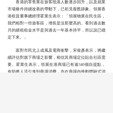
香港的零售業在旅客抵港人數逐步回升，以及就業
市場條件持續改善的帶動下，已初見復甦跡象。領展香
港租賃董事總經理霍業生表示：「領展物業在民生區，
我們相對一些遊客區，增長是沒那麼高的。看到過去數
月的續租租金水平是與過去一年基本持平，所以說已穩
定下來。」
面對市民北上成風及電商衝擊，宋俊彥表示，將繼
續評估對旗下商場之影響，相信其商場定位貼合社區需
要。霍業生表示，領展在港商場已有逾340個自提點，
有助將人流引進到商場消費，亦在商場內推動體驗式消
費、設有逾40家健體中心、30家老人院、補習社、興趣
班及娛樂等設施。
讀大公報PDF版面
香港大公文匯傳媒集團有限公司版權所有