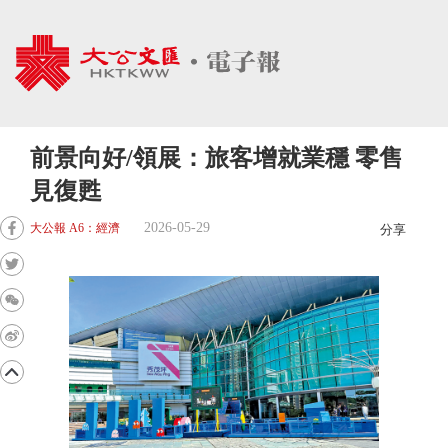
前景向好/領展：旅客增就業穩 零售
見復甦
2026-05-29
大公報 A6：經濟
分享