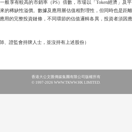
享有較高的市銷率（PS）倍數，市場以「Token經濟」及平
帶來的稀缺性溢價。數據及應用層估值相對理性，但同時也是距離
應用的完整投資鏈條，不同環節的估值邏輯各異，投資者須因
、證監會持牌人士，並沒持有上述股份）
香港大公文匯傳媒集團有限公司版權所有
© 1997-2026 WWW.TKWW.HK LIMITED.