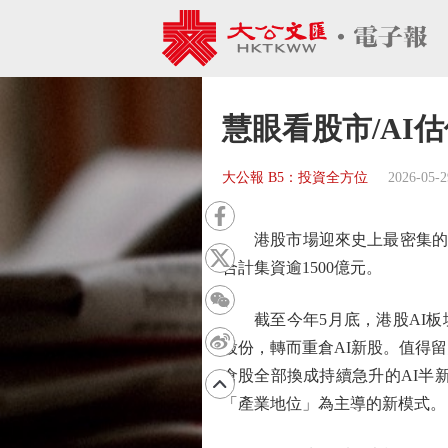
慧眼看股市/AI
大公報 B5：投資全方位
2026-05-2
港股市場迎來史上最密集的人工
合計集資逾1500億元。
截至今年5月底，港股AI板塊
股份，轉而重倉AI新股。值得
倉股全部換成持續急升的AI半
「產業地位」為主導的新模式。