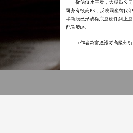
從估值水平看，大模型公司一般
司亦有較高PS，反映國產替代
半新股已形成從底層硬件到上層
配置策略。
（作者為富途證券高級分析師