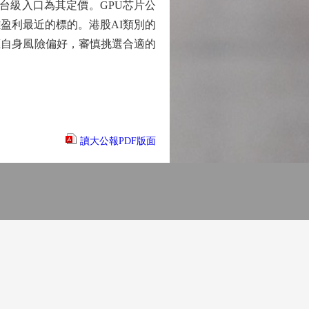
台級入口為其定價。GPU芯片公
盈利最近的標的。港股AI類別的
應自身風險偏好，審慎挑選合適的
讀大公報PDF版面