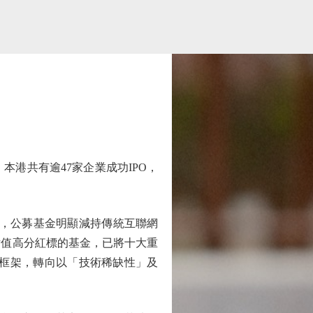
港共有逾47家企業成功IPO，
季，公募基金明顯減持傳統互聯網
估值高分紅標的基金，已將十大重
流框架，轉向以「技術稀缺性」及