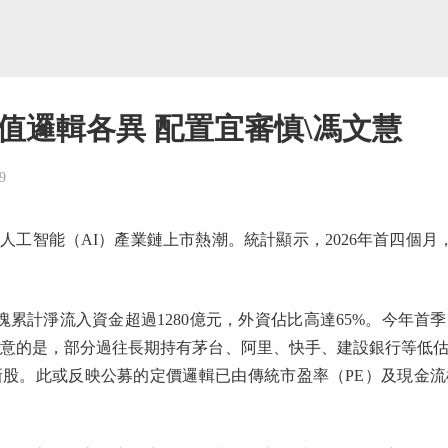
估值邏輯各異 配置宜審慎\馮文慧
9
智能（AI）產業鏈上市熱潮。統計顯示，2026年首四個月，本
累計淨流入資金超過1280億元，外資佔比高達65%。今年首
留意的是，部分過往長期持有茅台、阿里、快手、建設銀行等低
新股。此或反映公募的定價邏輯已由傳統市盈率（PE）及現金