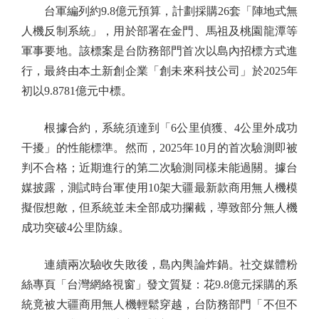
台軍編列約9.8億元預算，計劃採購26套「陣地式無
人機反制系統」，用於部署在金門、馬祖及桃園龍潭等
軍事要地。該標案是台防務部門首次以島內招標方式進
行，最終由本土新創企業「創未來科技公司」於2025年
初以9.8781億元中標。
根據合約，系統須達到「6公里偵獲、4公里外成功
干擾」的性能標準。然而，2025年10月的首次驗測即被
判不合格；近期進行的第二次驗測同樣未能過關。據台
媒披露，測試時台軍使用10架大疆最新款商用無人機模
擬假想敵，但系統並未全部成功攔截，導致部分無人機
成功突破4公里防線。
連續兩次驗收失敗後，島內輿論炸鍋。社交媒體粉
絲專頁「台灣網絡視窗」發文質疑：花9.8億元採購的系
統竟被大疆商用無人機輕鬆穿越，台防務部門「不但不