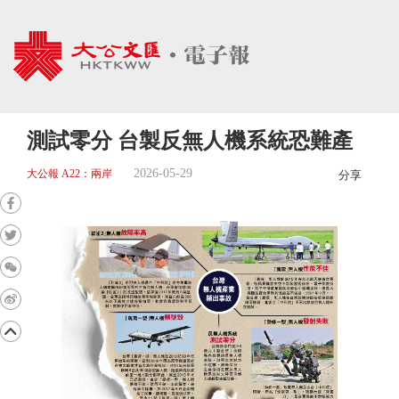
測試零分 台製反無人機系統恐難產
2026-05-29
大公報 A22：兩岸
分享