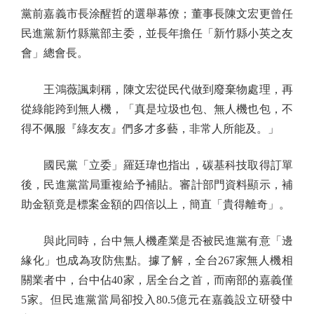
黨前嘉義市長涂醒哲的選舉幕僚；董事長陳文宏更曾任
民進黨新竹縣黨部主委，並長年擔任「新竹縣小英之友
會」總會長。
王鴻薇諷刺稱，陳文宏從民代做到廢棄物處理，再
從綠能跨到無人機，「真是垃圾也包、無人機也包，不
得不佩服『綠友友』們多才多藝，非常人所能及。」
國民黨「立委」羅廷瑋也指出，碳基科技取得訂單
後，民進黨當局重複給予補貼。審計部門資料顯示，補
助金額竟是標案金額的四倍以上，簡直「貴得離奇」。
與此同時，台中無人機產業是否被民進黨有意「邊
緣化」也成為攻防焦點。據了解，全台267家無人機相
關業者中，台中佔40家，居全台之首，而南部的嘉義僅
5家。但民進黨當局卻投入80.5億元在嘉義設立研發中