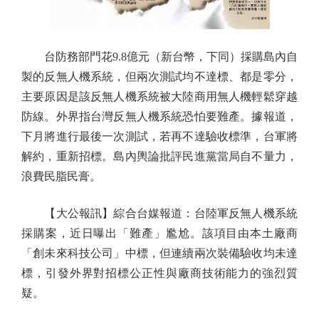
台防務部門花9.8億元（新台幣，下同）採購島內自
製的反無人機系統，但兩次測試均不達標、都是零分，
主要原因是該反無人機系統被大陸商用無人機輕鬆穿越
防線。外界指台灣反無人機系統恐怕要難產。據報道，
下月將進行最後一次測試，若再不達驗收標準，台軍將
解約，重新招標。島內輿論批評民進黨當局自不量力，
浪費民脂民膏。
【大公報訊】綜合台媒報道：台陸軍反無人機系統
採購案，近日曝出「難產」尷尬。該項目由本土廠商
「創未來科技公司」中標，但連續兩次裝備驗收均未達
標，引發外界對招標公正性與廠商技術能力的強烈質
疑。