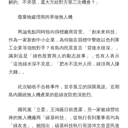
解約、不求償，還大方給對方第三次機會？」
廢棄物處理商跨界做無人機
輿論焦點同時指向得標廠商背景。「創未來科技」
作為一家新創中小企業，為何能在競標中擊敗以色列軍
工企業等強勁對手？有島內民眾直言「背後水很深」，
諷刺這是「綠色殷實商人的勵志故事」，也有人表示
「這池綠水深不見底」「肥水不流外人田，綠頂商人賺
大錢」。
此次驗收不合格事件，並非孤立的採購風波。近期
島內圍繞無人機產業的藍綠攻防愈演愈烈。
國民黨「立委」王鴻薇日前透露，另一家被綠營吹
捧的無人機廠商「碳基科技」，從執行長到董事長均為
「綠友友」。她指出，碳基科技執行長游沛文曾是民進