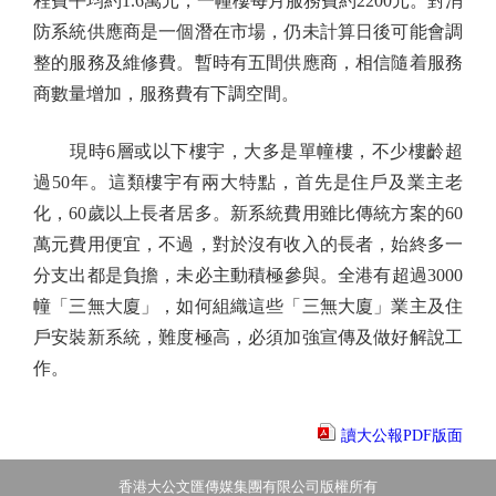
程費平均約1.6萬元，一幢樓每月服務費約2200元。對消
防系統供應商是一個潛在市場，仍未計算日後可能會調
整的服務及維修費。暫時有五間供應商，相信隨着服務
商數量增加，服務費有下調空間。
現時6層或以下樓宇，大多是單幢樓，不少樓齡超
過50年。這類樓宇有兩大特點，首先是住戶及業主老
化，60歲以上長者居多。新系統費用雖比傳統方案的60
萬元費用便宜，不過，對於沒有收入的長者，始終多一
分支出都是負擔，未必主動積極參與。全港有超過3000
幢「三無大廈」，如何組織這些「三無大廈」業主及住
戶安裝新系統，難度極高，必須加強宣傳及做好解說工
作。
讀大公報PDF版面
香港大公文匯傳媒集團有限公司版權所有