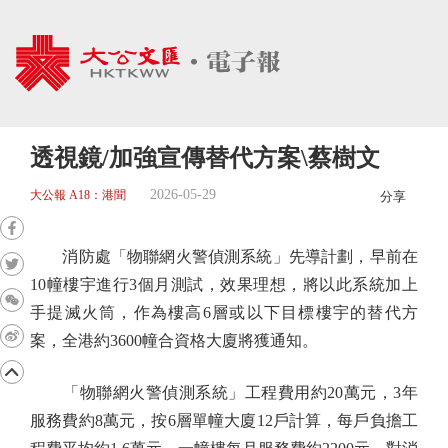
透視鏡/加強宣傳替代方案\蔡樹文
2026-05-29
大公報 A18：港聞
分享
消防處「物聯網火警偵測系統」先導計劃，早前在
10幢樓宇進行3個月測試，效果理想，將以此系統加上
手提滅火筒，作為樓高6層或以下目標樓宇的替代方
案，全港約3600幢合資格大廈將獲通知。
「物聯網火警偵測系統」工程費用約20萬元，3年
服務費約8萬元，按6層單幢大廈12戶計算，每戶負擔工