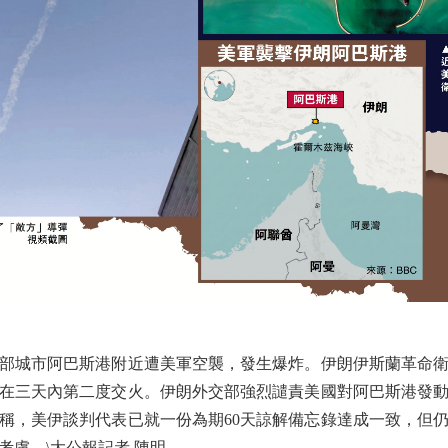
部城市阿巴斯港附近遭美軍空襲，發生爆炸。伊朗伊斯蘭革命衛
在三天內第二度交火。伊朗外交部強烈譴責美國對阿巴斯港發
稱，美伊談判代表已就一份為期60天諒解備忘錄達成一致，但
慮。\大公報記者 陳明