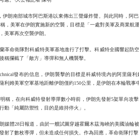
，伊朗南部城市阿巴斯港以東傳出三聲爆炸聲。與此同時，阿
的話稱，美軍在伊朗實施新的空襲，目標是「一處對美軍及商業航運
，美軍再次空襲伊朗。
革命衛隊對科威特美軍基地進行了打擊。科威特全國響起防空
後稱攔截了「敵方」導彈和無人機襲擊。
chnical發布的信息，伊朗襲擊的目標是科威特境內的阿里
薩利姆美軍空軍基地距離伊朗僅約150公里，是伊朗在本輪戰事
明稱，在向科威特發射導彈數小時前，伊朗先發射5架單向攻擊
行動「純屬防禦性，目的是維持停火」。
媒體28日報道，由於一艘試圖穿越霍爾木茲海峽的美國油輪被
發射了數枚導彈，但未造成任何損失。作為回應，革命衛隊打擊