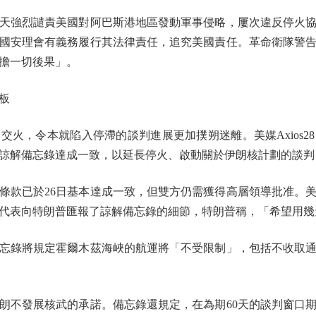
強烈譴責美國對阿巴斯港地區發動軍事侵略，屢次違反停火協
國安理會有義務履行其法律責任，追究美國責任。革命衛隊警
擔一切後果」。
板
，令本就陷入停滯的談判進展更加撲朔迷離。美媒Axios2
的諒解備忘錄達成一致，以延長停火、啟動關於伊朗核計劃的談
款已於26日基本達成一致，但雙方仍需獲得高層領導批准。美
代表向特朗普匯報了諒解備忘錄的細節，特朗普稱，「希望用幾
錄將規定霍爾木茲海峽的航運將「不受限制」，包括不收取通行
不發展核武的承諾。備忘錄還規定，在為期60天的談判窗口期