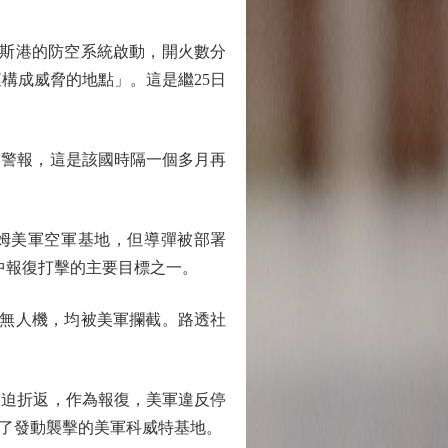
巴斯港的防空系統啟動，開火數分
構成威脅的地點」。這是繼25日
警報，這是該國時隔一個多月再
薩利姆美軍空軍基地，但導彈被部署
中報復打擊的主要目標之一。
無人機，均被美軍攔截。路透社
迫折返，作為報復，美軍違反停
了發動襲擊的美軍科威特基地。