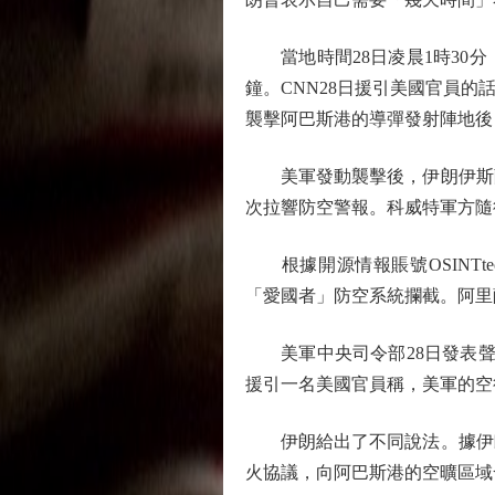
當地時間28日凌晨1時30分
鐘。CNN28日援引美國官員
襲擊阿巴斯港的導彈發射陣地後
美軍發動襲擊後，伊朗伊斯蘭
次拉響防空警報。科威特軍方隨
根據開源情報賬號OSINTte
「愛國者」防空系統攔截。阿里
美軍中央司令部28日發表聲
援引一名美國官員稱，美軍的空
伊朗給出了不同說法。據伊朗
火協議，向阿巴斯港的空曠區域