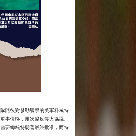
隊隨後對發動襲擊的美軍科威特
動軍事侵略，屢次違反停火協議。
仍需要總統特朗普最終批准，而特