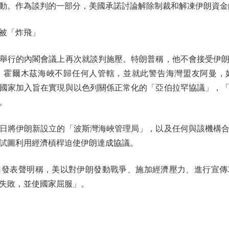
動。作為談判的一部分，美國承諾討論解除制裁和解凍伊朗資金
被「炸飛」
舉行的內閣會議上再次就談判施壓。特朗普稱，他不會接受伊朗
，霍爾木茲海峽不歸任何人管轄，並就此警告海灣盟友阿曼，
國家加入旨在實現與以色列關係正常化的「亞伯拉罕協議」，
。
日將伊朗新設立的「波斯灣海峽管理局」，以及任何與該機構合
試圖利用經濟槓桿迫使伊朗達成協議。
發表聲明稱，美以對伊朗發動戰爭、施加經濟壓力、進行宣傳
失敗，並使國家屈服」。