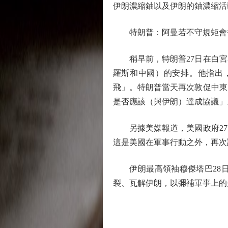
伊朗濃縮鈾以及伊朗的鈾濃縮活
特朗普：阿曼若不守規矩會
稍早前，特朗普27日在白宮
羅斯和中國）的安排。他指出
飛」。特朗普當天再次敦促中東
是否應該（與伊朗）達成協議」
另據美媒報道，美國政府27
這是美國在軍事行動之外，再次
伊朗最高領袖穆傑塔巴28日
裂、瓦解伊朗，以彌補軍事上的