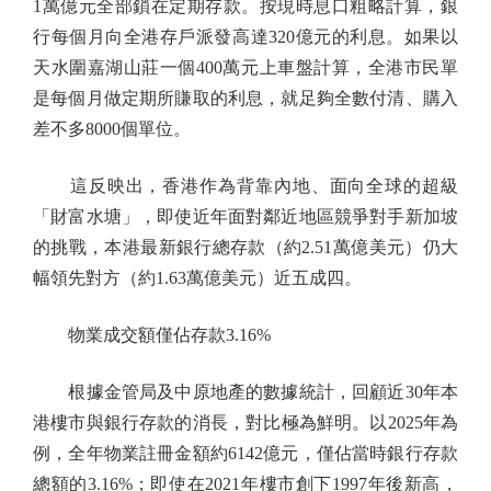
1萬億元全部鎖在定期存款。按現時息口粗略計算，銀
行每個月向全港存戶派發高達320億元的利息。如果以
天水圍嘉湖山莊一個400萬元上車盤計算，全港市民單
是每個月做定期所賺取的利息，就足夠全數付清、購入
差不多8000個單位。
這反映出，香港作為背靠內地、面向全球的超級
「財富水塘」，即使近年面對鄰近地區競爭對手新加坡
的挑戰，本港最新銀行總存款（約2.51萬億美元）仍大
幅領先對方（約1.63萬億美元）近五成四。
物業成交額僅佔存款3.16%
根據金管局及中原地產的數據統計，回顧近30年本
港樓市與銀行存款的消長，對比極為鮮明。以2025年為
例，全年物業註冊金額約6142億元，僅佔當時銀行存款
總額的3.16%；即使在2021年樓市創下1997年後新高，