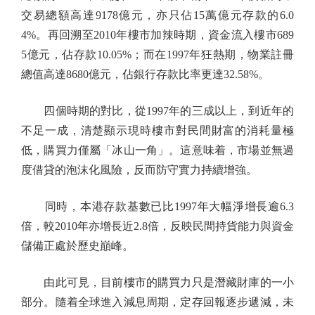
交易總額高達9178億元，亦只佔15萬億元存款的6.0
4%。再回溯至2010年樓市加辣時期，資金流入樓市689
5億元，佔存款10.05%；而在1997年狂熱期，物業註冊
總值高達8680億元，佔銀行存款比率更達32.58%。
四個時期的對比，從1997年的三成以上，到近年的
不足一成，清楚顯示現時樓市對民間財富的消耗量極
低，購買力僅屬「冰山一角」。這意味着，市場並無過
度借貸的泡沫化風險，反而防守實力持續增強。
同時，本港存款基數已比1997年大幅淨增長逾6.3
倍，較2010年亦增長近2.8倍，反映民間持貨能力與資金
儲備正處於歷史巔峰。
由此可見，目前樓市的購買力只是潛藏財庫的一小
部分。隨着全球進入減息周期，定存回報逐步遞減，未