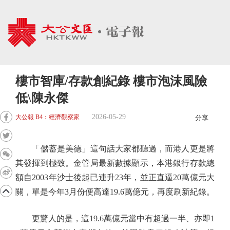
樓市智庫/存款創紀錄 樓市泡沫風險
低\陳永傑
2026-05-29
大公報 B4：經濟觀察家
分享
「儲蓄是美德」這句話大家都聽過，而港人更是將
其發揮到極致。金管局最新數據顯示，本港銀行存款總
額自2003年沙士後起已連升23年，並正直逼20萬億元大
關，單是今年3月份便高達19.6萬億元，再度刷新紀錄。
更驚人的是，這19.6萬億元當中有超過一半、亦即1