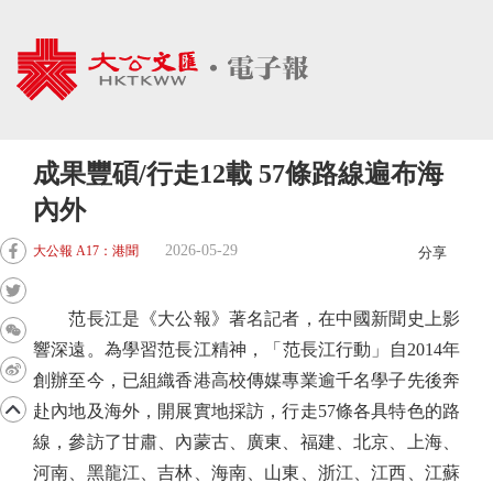
成果豐碩/行走12載 57條路線遍布海
內外
2026-05-29
大公報 A17：港聞
分享
范長江是《大公報》著名記者，在中國新聞史上影
響深遠。為學習范長江精神，「范長江行動」自2014年
創辦至今，已組織香港高校傳媒專業逾千名學子先後奔
赴內地及海外，開展實地採訪，行走57條各具特色的路
線，參訪了甘肅、內蒙古、廣東、福建、北京、上海、
河南、黑龍江、吉林、海南、山東、浙江、江西、江蘇