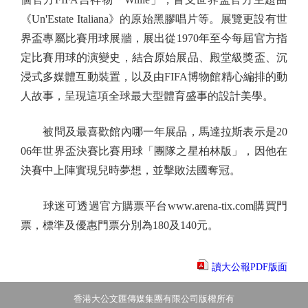
《Un'Estate Italiana》的原始黑膠唱片等。展覽更設有世
界盃專屬比賽用球展牆，展出從1970年至今每屆官方指
定比賽用球的演變史，結合原始展品、殿堂級獎盃、沉
浸式多媒體互動裝置，以及由FIFA博物館精心編排的動
人故事，呈現這項全球最大型體育盛事的設計美學。
被問及最喜歡館內哪一年展品，馬達拉斯表示是20
06年世界盃決賽比賽用球「團隊之星柏林版」，因他在
決賽中上陣實現兒時夢想，並擊敗法國奪冠。
球迷可透過官方購票平台www.arena-tix.com購買門
票，標準及優惠門票分別為180及140元。
讀大公報PDF版面
香港大公文匯傳媒集團有限公司版權所有