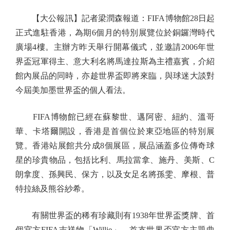
【大公報訊】記者梁潤森報道：FIFA博物館28日起
正式進駐香港，為期6個月的特別展覽位於銅鑼灣時代
廣場4樓。主辦方昨天舉行開幕儀式，並邀請2006年世
界盃冠軍得主、意大利名將馬達拉斯為主禮嘉賓，介紹
館內展品的同時，亦趁世界盃即將來臨，與球迷大談對
今屆美加墨世界盃的個人看法。
FIFA博物館已經在蘇黎世、邁阿密、紐約、溫哥
華、卡塔爾開設，香港是首個位於東亞地區的特別展
覽。香港站展館共分成8個展區，展品涵蓋多位傳奇球
星的珍貴物品，包括比利、馬拉當拿、施丹、美斯、C
朗拿度、孫興民、保方，以及女足名將孫雯、摩根、普
特拉絲及熊谷紗希。
有關世界盃的稀有珍藏則有1938年世界盃獎牌、首
個官方FIFA吉祥物「Willie」，首支世界盃官方主題曲