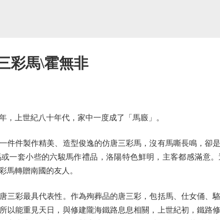
三彩馬\霍無非
，上世紀八十年代，家中一度成了「馬廄」。
件件製作精美、造型俊逸的仿唐三彩馬，沒有馬嘶長鳴，卻是
馬或一套小些的六駿馬作禮品，洛陽特色鮮明，主客都感滿意。
彩馬轉贈南國的友人。
三彩最具代表性。作為殉葬品的唐三彩，包括馬、仕女俑、駱
所以能重見天日，與修建隴海鐵路息息相關，上世紀初，鐵路