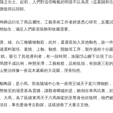
隨之出土。起初，人們對這些晦氣的明器不以為意（盜墓賊和
價值得以回歸。
葬品衍生了商品屬性。工藝美術工作者經過悉心研究，反覆試
栩如生，滿足人們家居裝飾和收藏需要。
、綠、白三種礦物釉彩，此外，還適當加入其他釉色，故一件
過選料製坯、素燒、上釉、釉燒、開臉等工序，製作過程十分
蛋糕」吸引了其他逐利者，有一段時間，洛陽邙山腳下出現了出
馬體不成比例，神態呆滯，工藝粗糙，品相低拙，有損唐三彩
山整治得像一座花木葳蕤的大花園，淨美怡然。
陶器，是小馬。而洛陽城中心有一座周王城天子駕六博物館，二
勢恢宏的場景甚為震撼，讓觀者唏噓的是，躺倒在車馬坑裏，
、大馬，為了延續東周天子六馬御駕的至尊身份於陰間，牠們
項目，事先要做考古勘探，這樣拯救了大量古文物。