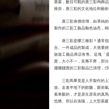
唐墓，數目可觀的唐三彩殉葬品
推崇，唐三彩的文化地位和藝術
唐三彩身價倍增，由單純的殉
製作的三彩工藝品釉色油亮，栩
唐三彩是哪三種彩？通常指黃
合。一件成品的製成，大致要經
旅遊工藝品商店有售。這塊「
賣，大小不一，良莠不齊，部分
擺攤賤賣的三彩製品已清理，邙
三彩馬畢竟是人手製作的上釉
放。走進半地下的館廳，眼前氣
着車轂的，才是原生原長的真馬
也憐。所以在洛陽，上大型基建