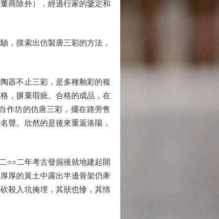
古董商除外），經過行家的鑒定和
驗，摸索出仿製唐三彩的方法，
陶器不止三彩，是多種釉彩的複
嚴格，摒棄瑕疵。合格的成品，在
自作坊的仿唐三彩，擺在路旁售
的名聲。欣然的是後來重返洛陽，
○○二年考古發掘後就地建起開
於厚厚的黃土中露出半邊骨架仍牽
被砍殺入坑掩埋，其狀也慘，其情