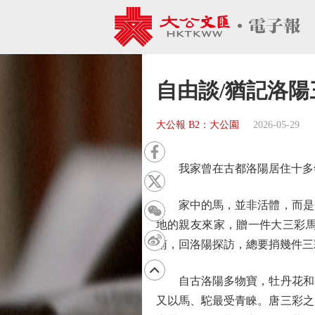
自由談/猶記洛陽
大公報 B2：大公園
2026-05-29
我家曾在古都洛陽居住十多年
家中的馬，並非活體，而是一
地的親友來家，贈一件大三彩
南，回洛陽探訪，總要捎幾件三
自古洛陽多物寶，牡丹花和唐
又以馬、駝最受青睞。唐三彩之