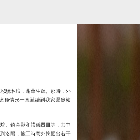
彩驥琳琅，蓬蓽生輝。那時，外
這種情形一直延續到我家遷徙嶺
駝、鎮墓獸和禮儀器皿等，其中
修到洛陽，施工時意外挖掘出若干