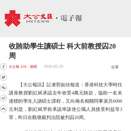
收賄助學生讀碩士 科大前教授囚20
周
2026-05-29
大公報 A16：港聞
分享
【大公報訊】記者郭如佳報道：香港科技大學時任
講座教授劉紅斌承認去年收受4萬元賄款，協助一名未
達標的學生入讀碩士課程，又向兩名相關同事派共6000
元利是，劉紅斌早前承認串謀使公職人員接受利益等3
罪，昨日在觀塘裁判法院被判囚20周。