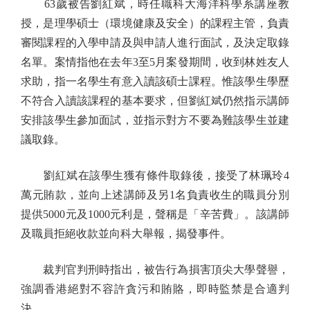
63歲被告劉紅斌，時任職科大海洋科學系講座教
授，是理學碩士（環境健康及安全）的課程主管，負責
審閱課程的入學申請及與申請人進行面試，及決定取錄
名單。案情指他在去年3至5月案發期間，收到林姓友人
求助，指一名學生有意入讀該碩士課程。惟該學生學歷
不符合入讀該課程的基本要求，但劉紅斌仍然指示講師
安排該學生參加面試，並指示對方不要為難該學生並建
議取錄。
劉紅斌在該學生獲有條件取錄後，接受了林珮玲4
萬元賄款，並向上述講師及另1名負責收生的職員分別
提供5000元及1000元利是，聲稱是「辛苦費」。該講師
及職員拒絕收款並向科大舉報，揭發事件。
裁判官判刑時指出，被告行為損害頂尖大學聲譽，
強調香港絕對不容許貪污和賄賂，即時監禁是合適判
決。