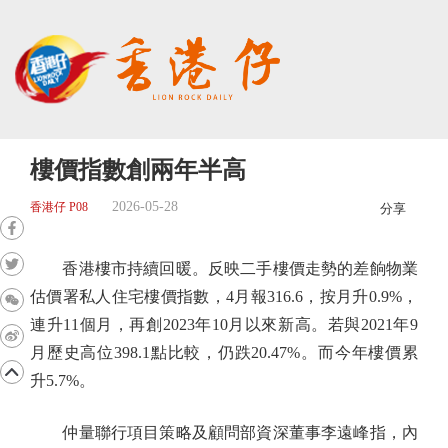
樓價指數創兩年半高
2026-05-28
香港仔 P08
分享
香港樓市持續回暖。反映二手樓價走勢的差餉物業
估價署私人住宅樓價指數，4月報316.6，按月升0.9%，
連升11個月，再創2023年10月以來新高。若與2021年9
月歷史高位398.1點比較，仍跌20.47%。而今年樓價累
升5.7%。
仲量聯行項目策略及顧問部資深董事李遠峰指，內