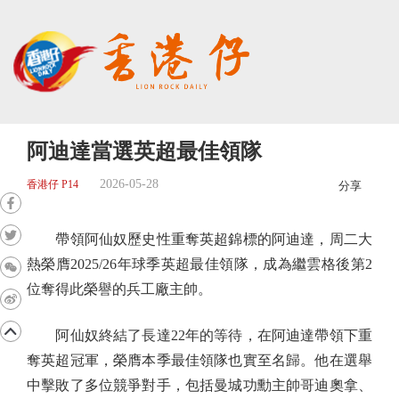
阿迪達當選英超最佳領隊
2026-05-28
香港仔 P14
分享
帶領阿仙奴歷史性重奪英超錦標的阿迪達，周二大
熱榮膺2025/26年球季英超最佳領隊，成為繼雲格後第2
位奪得此榮譽的兵工廠主帥。
阿仙奴終結了長達22年的等待，在阿迪達帶領下重
奪英超冠軍，榮膺本季最佳領隊也實至名歸。他在選舉
中擊敗了多位競爭對手，包括曼城功勳主帥哥迪奧拿、