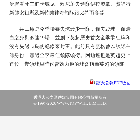
曼聯看守主帥卡域克、般尼茅夫領隊伊拉奧拿、賓福特
新帥安祖斯及新特蘭神奇領隊路比希而奪獎。
兵工廠是今季聯賽失球最少一隊，僅失27球，而清
白之身則多達19場，並創下英超歷史首支全季零紅牌和
沒有失過12碼的紀錄來封王。此前只有雲格曾以該隊主
帥身份，贏過全季最佳領隊頭銜。阿迪達也是英超史上
首位，帶領球員時代曾効力過的球會稱霸英超的領隊。
讀大公報PDF版面
香港大公文匯傳媒集團有限公司版權所有
© 1997-2026 WWW.TKWW.HK LIMITED.