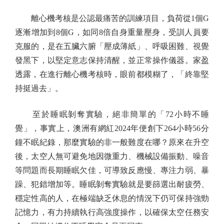
離心機考核是公認最痛苦的訓練項目，負荷從1個G
逐漸增加到8個G，如同8倍自身重量壓身，受訓人員要
克服的，是在五臟六腑「壓成薄紙」、呼吸困難、視覺
發黑下，以堅定意志保持清醒，並正常操作儀器。家盈
透露，在進行離心機考核時，眼前都模糊了，「終靠堅
持挺過去」。
至於睡眠剝奪實驗，絕非簡單的「72小時不睡
覺」，事實上，澳洲有網紅2024年便創下264小時56分
鐘不眠紀錄，那麼實驗的非一般難度在哪？原來在升空
後，太空人無可避免地因微重力、機械設備振動、噪音
等問題而長期睡眠欠佳，可導致反應慢、專注力弱、暴
躁、犯錯增加等。睡眠剝奪實驗就是要篩選出耐疲勞、
穩定性高的人，在極端缺乏休息的情況下仍可保持強勁
記憶力，有力持續執行高強度操作，以確保太空任務安