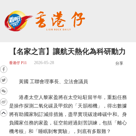
【名家之言】讓航天熱化為科研動力
2026-05-28
香港仔 P11
分享
黃國 工聯會理事長、立法會議員
港產太空人黎家盈將在太空站駐留半年，重點任務
是操作探測二氧化碳及甲烷的「天韻相機」，得出數據
將有助國家制訂減排措施，盡早實現碳達峰碳中和。身
負國家任務的家盈，征空前經過刻苦訓練，包括「離心
機考核」和「睡眠剝奪實驗」，到底有多艱難？