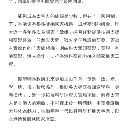
全，同單純撐住不睡覺完全是兩回事。
能夠成為太空人的終歸是少數，但在「一國兩制」
下，香港還有很多擁抱國家機遇、成就夢想的機會。理
大近十多年多次為國家「嫦娥」探月任務提供技術支援
和研製裝置，並參與天問一號火星任務設備研發。家盈
主責操作的「天韻相機」則由科大牽頭研製，實現「香
港研製、港人操作」，把香港科研能力接入國家航天工
程。
期望特區政府未來更加主動作為，促進「政、產、
學、研、投」緊密協作，推動各大專院校加速學科「更
新換代」，進一步拓展科研課程與實驗項目。港產太空
人是香港人的驕傲，不可僅止於一時感動，更需要讓航
天熱化為動力，推動年輕一代投身科研和航天事業，以
香港所長服務國家所需。