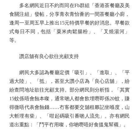
多名網民近日不約而同在Fb群組「香港茶餐廳及美
食關注組」發帖，分享青衣青怡薈的一間茶餐廳小廚，
逢周一至周五早上推出15元特價早餐的好消息。早餐款
式每日不同，包括「粟米肉鬆腸粉」、「叉燒湯河」
等。
讚店舖有良心欲往光顧支持
網民大多認為餐廳定價「吸引」、「進取」、「平
過大陸」、「抵」，甚至大讚小店為「良心店舖」，紛
紛查問地址欲往光顧支持。部分網民則分析指，「其實
15蚊係唔會蝕本㗎，通常啲人都會飲埋嘢即係20蚊，賺
得微唔代表會蝕錢……冇客都要交舖租夥記坐喺度，山
大斬埋有柴」、「咁起碼吸引番啲人流先」。亦有網民
道出重點：「鬥平冇用㗎，你啲嘢唔好食搵鬼幫襯」。