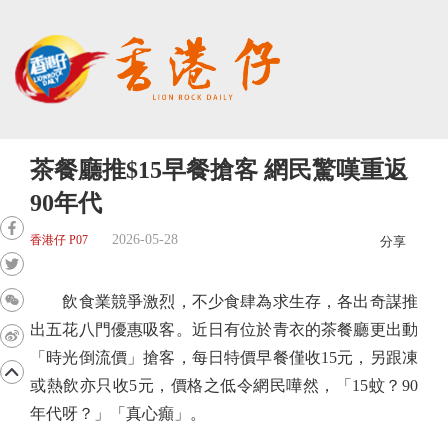
茶餐廳推$15早餐搶客 網民驚嘆重返
90年代
2026-05-28
香港仔 P07
分享
飲食業競爭激烈，不少食肆為求生存，各出奇謀推
出五花八門優惠吸客。近日有位於青衣的茶餐廳更出動
「時光倒流價」搶客，每日特價早餐僅收15元，另跟凍
或熱飲亦只收5元，價格之低令網民嘩然，「15蚊？90
年代呀？」「真心癲」。