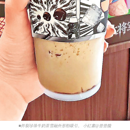
■炸裂珍珠牛奶茶雪融外形勁吸引。 小紅書@曾曾饞