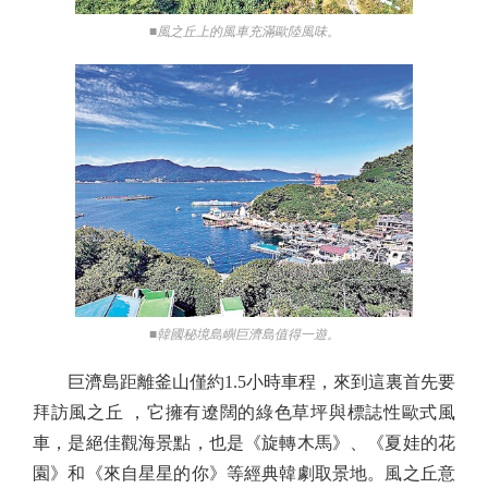
■風之丘上的風車充滿歐陸風味。
■韓國秘境島嶼巨濟島值得一遊。
巨濟島距離釜山僅約1.5小時車程，來到這裏首先要
拜訪風之丘 ，它擁有遼闊的綠色草坪與標誌性歐式風
車，是絕佳觀海景點，也是《旋轉木馬》、《夏娃的花
園》和《來自星星的你》等經典韓劇取景地。風之丘意