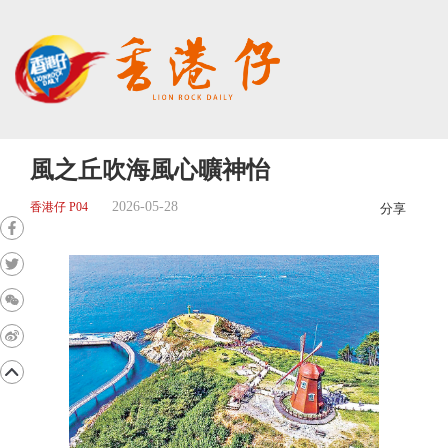
風之丘吹海風心曠神怡
2026-05-28
香港仔 P04
分享