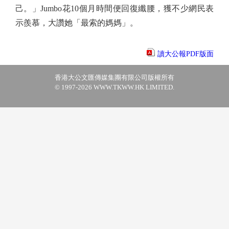
己。」Jumbo花10個月時間便回復纖腰，獲不少網民表
示羨慕，大讚她「最索的媽媽」。
讀大公報PDF版面
香港大公文匯傳媒集團有限公司版權所有
© 1997-2026 WWW.TKWW.HK LIMITED.