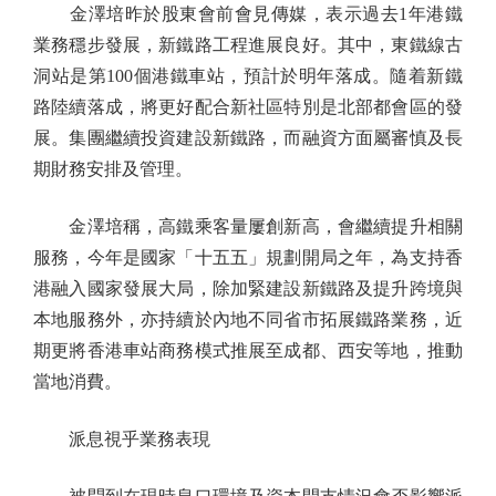
金澤培昨於股東會前會見傳媒，表示過去1年港鐵
業務穩步發展，新鐵路工程進展良好。其中，東鐵線古
洞站是第100個港鐵車站，預計於明年落成。隨着新鐵
路陸續落成，將更好配合新社區特別是北部都會區的發
展。集團繼續投資建設新鐵路，而融資方面屬審慎及長
期財務安排及管理。
金澤培稱，高鐵乘客量屢創新高，會繼續提升相關
服務，今年是國家「十五五」規劃開局之年，為支持香
港融入國家發展大局，除加緊建設新鐵路及提升跨境與
本地服務外，亦持續於內地不同省市拓展鐵路業務，近
期更將香港車站商務模式推展至成都、西安等地，推動
當地消費。
派息視乎業務表現