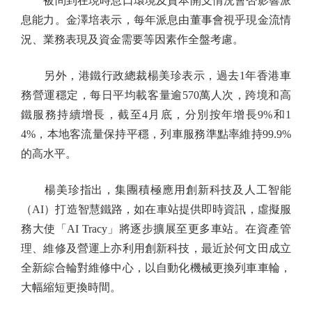
被問到在現時息口環境及資本開支情況會否影響派
息能力。金澤培表示，每年派息由董事會視乎現金流情
況、業務表現及資金需要等因素作全盤考慮。
另外，港鐵行政總裁楊美珍表示，過去1年香港車
務營運穩定，每日平均載客量逾570萬人次，跨境和高
鐵服務持續增長，截至4月底，分別按年增長9%和1
4%，本地客流量保持平穩，列車服務準點率維持99.9%
的高水平。
楊美珍指出，集團積極應用創新科技及人工智能
（AI）打造智慧鐵路，如在車站提供即時資訊，虛擬服
務大使「AI Tracy」將逐步擴展至更多車站。在資產管
理、維修及營運上亦利用創新科技，最近於何文田成立
全新綜合輪對維修中心，以自動化機械更換列車車輪，
大幅縮短更換時間。