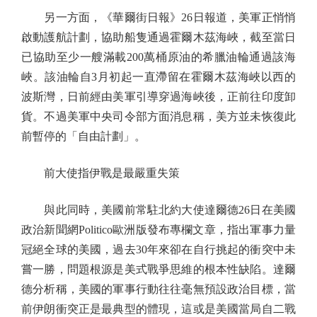
另一方面，《華爾街日報》26日報道，美軍正悄悄
啟動護航計劃，協助船隻通過霍爾木茲海峽，截至當日
已協助至少一艘滿載200萬桶原油的希臘油輪通過該海
峽。該油輪自3月初起一直滯留在霍爾木茲海峽以西的
波斯灣，日前經由美軍引導穿過海峽後，正前往印度卸
貨。不過美軍中央司令部方面消息稱，美方並未恢復此
前暫停的「自由計劃」。
前大使指伊戰是最嚴重失策
與此同時，美國前常駐北約大使達爾德26日在美國
政治新聞網Politico歐洲版發布專欄文章，指出軍事力量
冠絕全球的美國，過去30年來卻在自行挑起的衝突中未
嘗一勝，問題根源是美式戰爭思維的根本性缺陷。達爾
德分析稱，美國的軍事行動往往毫無預設政治目標，當
前伊朗衝突正是最典型的體現，這或是美國當局自二戰