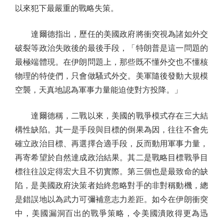
以來犯下最嚴重的戰略失策。
達爾德指出，歷任的美國政府將衝突視為諸如外交
破裂等政治失敗後的最後手段，「特朗普是這一問題的
最極端體現。在伊朗問題上，那些既不懂外交也不懂核
物理的特使們，只會做騷式外交。美軍隨後發動大規模
空襲，天真地認為軍事力量能迫使對方投降。」
達爾德稱，二戰以來，美國的戰爭模式存在三大結
構性缺陷。其一是手段與目標的倒果為因，往往不會先
確立政治目標、再選擇合適手段，反而動用軍事力量，
再寄希望於自然達成政治結果。其二是戰略目標戰爭目
標往往設定得宏大且不切實際。第三個也是最致命的缺
陷，是美國政府決策者始終忽略對手的非對稱動機，總
是錯誤地以為武力可彌補意志力差距。如今在伊朗衝突
中，美國漏洞百出的戰爭策略，令美國潰敗得更為迅