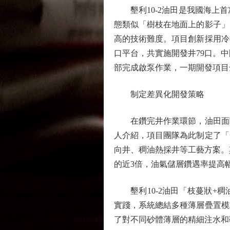
墾利10-2油田是我國海上首
態類似「樹枝在地面上的影子」
高的技術難度。項目創新採用冷
口平台，共實施開發井79口。中
部完成啟泵作業，一期開發項目
制定差異化開發策略
在鑽完井作業環節，油田面臨
人介紹，項目團隊為此制定了「
向井、稠油熱採井等工藝方案。
的近3倍，油氣儲層鑽遇率提高幅
墾利10-2油田「枝蔓狀+稠
實踐，系統總結多種薄層疊置模
了對不同砂體薄層的精細注水和