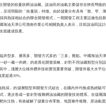
次開發的枝蔓狀稠油油藏。該油田的油氣主要儲存在狹長彎曲
，呈現明顯的「枝蔓狀」特徵。由於儲量分布具有「散、窄、
採與熱採相結合的聯合開發模式，一期開發工程主要設施包括新
國海油天津公司渤南作業公司相關負責人表示，目前該油田設計的
全面建成投產。
井型多、層系多、開發方式多的「三多」難點。中國海油天津
一砂一藏一井網」的差異化開發策略，針對不同油藏類型分別
其中，淺層大位移井鑽井技術實現重要突破，開發井最大水平位移超
度超過30%。
油熱採」的儲層類型和開發方式組合，在國內外均無成熟經驗
式，逐步形成一套針對複雜稠油油藏的開發技術體系。在儲層
靶向注熱，有效破解了儲量分布零散、地質條件複雜、原油黏度