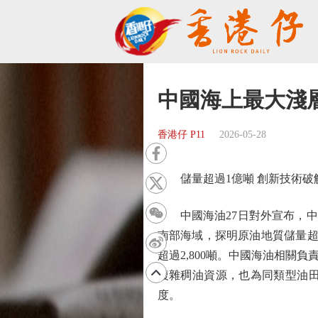
中國海上最大淺
香港仔 P11
2026-05-28
儲量超過1億噸 創新技術破
中國海油27日對外宣布，中國
南部海域，探明原油地質儲量超
超過2,800噸。中國海油相
複雜稠油資源，也為同類型油
度。