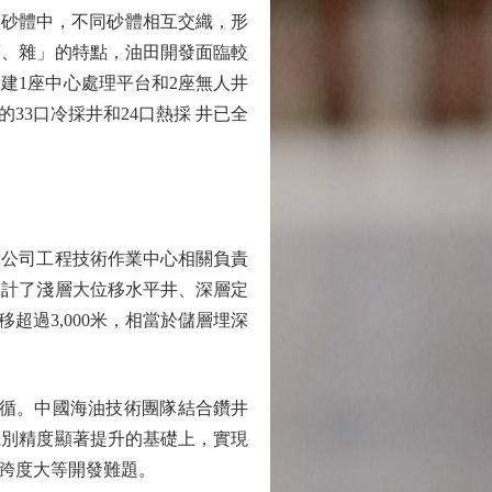
的砂體中，不同砂體相互交織，形
薄、雜」的特點，油田開發面臨較
建1座中心處理平台和2座無人井
33口冷採井和24口熱採 井已全
公司工程技術作業中心相關負責
設計了淺層大位移水平井、深層定
過3,000米，相當於儲層埋深
可循。中國海油技術團隊結合鑽井
識別精度顯著提升的基礎上，實現
跨度大等開發難題。