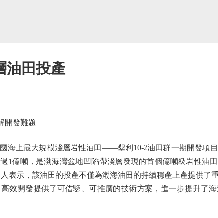
層油田投產
解開發難題
海上最大規模淺層岩性油田——墾利10-2油田群一期開發項
過1億噸，是渤海灣盆地凹陷帶淺層發現的首個億噸級岩性油
關負責人表示，該油田的投產不僅為渤海油田的持續穩產上產提供了
田高效開發提供了可借鑒、可推廣的技術方案，進一步提升了海