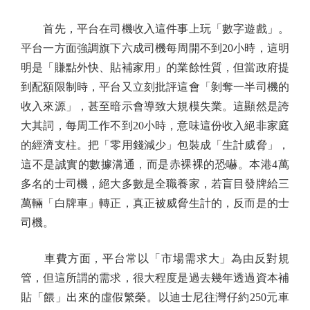
首先，平台在司機收入這件事上玩「數字遊戲」。
平台一方面強調旗下六成司機每周開不到20小時，這明
明是「賺點外快、貼補家用」的業餘性質，但當政府提
到配額限制時，平台又立刻批評這會「剝奪一半司機的
收入來源」，甚至暗示會導致大規模失業。這顯然是誇
大其詞，每周工作不到20小時，意味這份收入絕非家庭
的經濟支柱。把「零用錢減少」包裝成「生計威脅」，
這不是誠實的數據溝通，而是赤裸裸的恐嚇。本港4萬
多名的士司機，絕大多數是全職養家，若盲目發牌給三
萬輛「白牌車」轉正，真正被威脅生計的，反而是的士
司機。
車費方面，平台常以「市場需求大」為由反對規
管，但這所謂的需求，很大程度是過去幾年透過資本補
貼「餵」出來的虛假繁榮。以迪士尼往灣仔約250元車