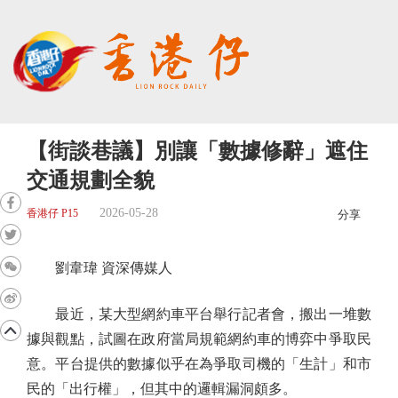
【街談巷議】別讓「數據修辭」遮住
交通規劃全貌
2026-05-28
香港仔 P15
分享
劉韋瑋 資深傳媒人
最近，某大型網約車平台舉行記者會，搬出一堆數
據與觀點，試圖在政府當局規範網約車的博弈中爭取民
意。平台提供的數據似乎在為爭取司機的「生計」和市
民的「出行權」，但其中的邏輯漏洞頗多。