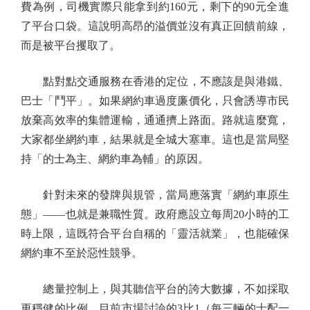
費為例，司機實際只能拿到約160元，剩下的90元全進
了平台口袋。這說明高昂的溢價並沒有真正回饋前線，
而是被平台攫取了。
點對點交通服務在香港的定位，不應該是與港鐵、
巴士「鬥平」。如果網約車過度廉價化，只會誘導市民
放棄高效率的集體運輸，通通擠上路面。路就這麼寬，
大家都坐網約車，結果就是全城大塞車。這也是當局堅
持「的士為主、網約車為輔」的原因。
針對未來的發牌與規管，當局應落實「網約車原生
態」——也就是兼職性質。政府應設立每周20小時的工
時上限，這既符合平台自稱的「靈活就業」，也能確保
網約車不至於惡性競爭。
總量控制上，與其聽信平台的誇大數據，不如採取
更穩健的比例。目前市場討論的3比1（每三輛的士配一