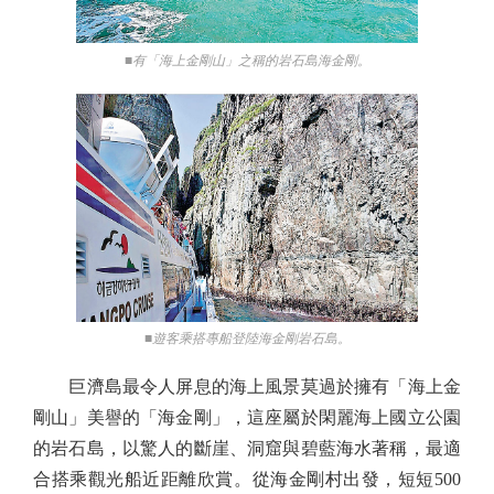
■有「海上金剛山」之稱的岩石島海金剛。
■遊客乘搭專船登陸海金剛岩石島。
巨濟島最令人屏息的海上風景莫過於擁有「海上金
剛山」美譽的「海金剛」，這座屬於閑麗海上國立公園
的岩石島，以驚人的斷崖、洞窟與碧藍海水著稱，最適
合搭乘觀光船近距離欣賞。從海金剛村出發，短短500